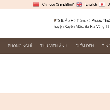
Chinese (Simplified)
English
J
Tổ 6, Ấp Hồ Tràm, xã Phước Thu
huyện Xuyên Mộc, Bà Rịa Vũng Tà
PHÒNG NGHỈ
THƯ VIỆN ẢNH
ĐIỂM ĐẾN
TIN