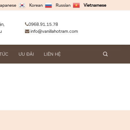
apanese
Korean
Russian
Vietnamese
ận,
0968.91.15.78
u
info@vanillahotram.com
 TỨC
ƯU ĐÃI
LIÊN HỆ