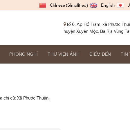
Chinese (Simplified)
English
J
Tổ 6, Ấp Hồ Tràm, xã Phước Thu
huyện Xuyên Mộc, Bà Rịa Vũng Tà
PHÒNG NGHỈ
THƯ VIỆN ẢNH
ĐIỂM ĐẾN
TIN
a chỉ cũ: Xã Phước Thuận,