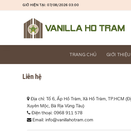
Skip
GIỜ HIỆN TẠI: 07/08/2026 03:00
to
content
TRANG CHỦ
GIỚI THIỆU
Liên hệ
Địa chỉ: Tổ 6, Ấp Hồ Tràm, Xã Hồ Tràm, TP.HCM (Đị
Xuyên Mộc, Bà Rịa Vũng Tàu)
Điện thoại: 0968 911 578
Email: info@vanillahotram.com