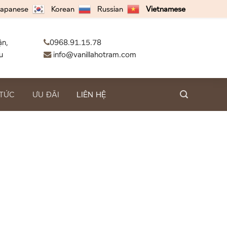
apanese
Korean
Russian
Vietnamese
ận,
0968.91.15.78
u
info@vanillahotram.com
 TỨC
ƯU ĐÃI
LIÊN HỆ