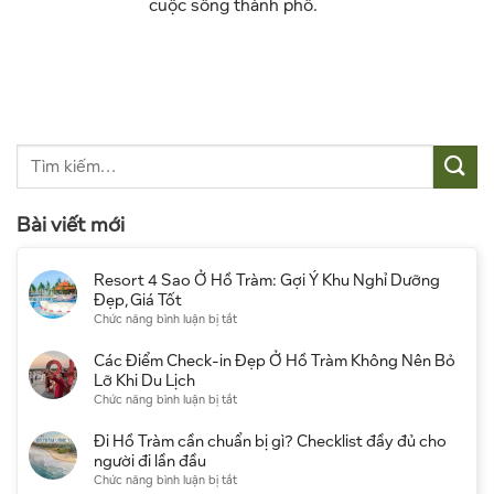
cuộc sống thành phố.
Bài viết mới
Resort 4 Sao Ở Hồ Tràm: Gợi Ý Khu Nghỉ Dưỡng
Đẹp, Giá Tốt
ở
Chức năng bình luận bị tắt
Resort
4
Các Điểm Check-in Đẹp Ở Hồ Tràm Không Nên Bỏ
Sao
Lỡ Khi Du Lịch
Ở
ở
Chức năng bình luận bị tắt
Hồ
Các
Tràm:
Điểm
Đi Hồ Tràm cần chuẩn bị gì? Checklist đầy đủ cho
Gợi
Check-
người đi lần đầu
Ý
in
ở
Chức năng bình luận bị tắt
Khu
Đẹp