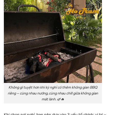
Không gì tuyệt hơn khi kỳ nghỉ có thêm không gian BBQ
riêng – cùng nhau nướng, cùng nhau chill giữa không gian
mát lành. 🌿🔥
Khi chọn nơi nghỉ, bạn nên dựa vào 3 yếu tố chính: vị trí –