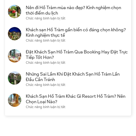
Đi
Nghỉ
Ở
Hồ
Nên đi Hồ Tràm mùa nào đẹp? Kinh nghiệm chọn
Dưỡng
Hồ
Tràm
thời điểm du lịch
Đẹp,
Tràm
cần
ở
Chức năng bình luận bị tắt
Giá
Không
chuẩn
Nên
Tốt
Nên
bị
đi
Khách sạn Hồ Tràm gần biển có đáng chọn không?
Bỏ
gì?
Hồ
Kinh nghiệm thực tế
Lỡ
Checklist
Tràm
ở
Chức năng bình luận bị tắt
Khi
đầy
mùa
Khách
Du
đủ
nào
sạn
Đặt Khách Sạn Hồ Tràm Qua Booking Hay Đặt Trực
Lịch
cho
đẹp?
Hồ
Tiếp Tốt Hơn?
người
Kinh
Tràm
ở
Chức năng bình luận bị tắt
đi
nghiệm
gần
Đặt
lần
chọn
biển
Khách
Những Sai Lầm Khi Đặt Khách Sạn Hồ Tràm Lần
đầu
thời
có
Sạn
Đầu Cần Tránh
điểm
đáng
Hồ
ở
Chức năng bình luận bị tắt
du
chọn
Tràm
Những
lịch
không?
Qua
Sai
Khách Sạn Hồ Tràm Khác Gì Resort Hồ Tràm? Nên
Kinh
Booking
Lầm
Chọn Loại Nào?
nghiệm
Hay
Khi
ở
Chức năng bình luận bị tắt
thực
Đặt
Đặt
Khách
tế
Trực
Khách
Sạn
Tiếp
Sạn
Hồ
Tốt
Hồ
Tràm
Hơn?
Tràm
Khác