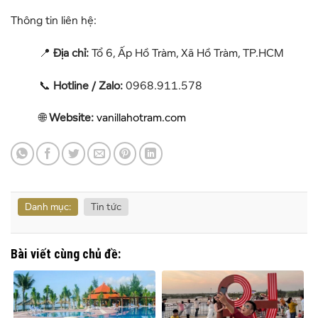
Thông tin liên hệ:
📍
Địa chỉ:
Tổ 6, Ấp Hồ Tràm, Xã Hồ Tràm, TP.HCM
📞
Hotline / Zalo:
0968.911.578
🌐
Website:
vanillahotram.com
Danh mục:
Tin tức
Bài viết cùng chủ đề: