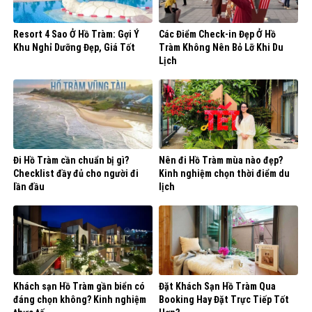
Resort 4 Sao Ở Hồ Tràm: Gợi Ý
Các Điểm Check-in Đẹp Ở Hồ
Khu Nghỉ Dưỡng Đẹp, Giá Tốt
Tràm Không Nên Bỏ Lỡ Khi Du
Lịch
Đi Hồ Tràm cần chuẩn bị gì?
Nên đi Hồ Tràm mùa nào đẹp?
Checklist đầy đủ cho người đi
Kinh nghiệm chọn thời điểm du
lần đầu
lịch
Khách sạn Hồ Tràm gần biển có
Đặt Khách Sạn Hồ Tràm Qua
đáng chọn không? Kinh nghiệm
Booking Hay Đặt Trực Tiếp Tốt