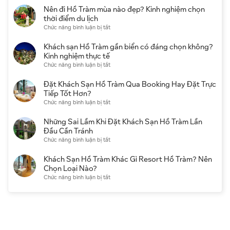
Nghỉ
Ở
Hồ
Nên đi Hồ Tràm mùa nào đẹp? Kinh nghiệm chọn
Dưỡng
Hồ
Tràm
thời điểm du lịch
Đẹp,
Tràm
cần
ở
Chức năng bình luận bị tắt
Giá
Không
chuẩn
Nên
Tốt
Nên
bị
đi
Khách sạn Hồ Tràm gần biển có đáng chọn không?
Bỏ
gì?
Hồ
Kinh nghiệm thực tế
Lỡ
Checklist
Tràm
ở
Chức năng bình luận bị tắt
Khi
đầy
mùa
Khách
Du
đủ
nào
sạn
Đặt Khách Sạn Hồ Tràm Qua Booking Hay Đặt Trực
Lịch
cho
đẹp?
Hồ
Tiếp Tốt Hơn?
người
Kinh
Tràm
ở
Chức năng bình luận bị tắt
đi
nghiệm
gần
Đặt
lần
chọn
biển
Khách
Những Sai Lầm Khi Đặt Khách Sạn Hồ Tràm Lần
đầu
thời
có
Sạn
Đầu Cần Tránh
điểm
đáng
Hồ
ở
Chức năng bình luận bị tắt
du
chọn
Tràm
Những
lịch
không?
Qua
Sai
Khách Sạn Hồ Tràm Khác Gì Resort Hồ Tràm? Nên
Kinh
Booking
Lầm
Chọn Loại Nào?
nghiệm
Hay
Khi
ở
Chức năng bình luận bị tắt
thực
Đặt
Đặt
Khách
tế
Trực
Khách
Sạn
Tiếp
Sạn
Hồ
Tốt
Hồ
Tràm
Hơn?
Tràm
Khác
Lần
Gì