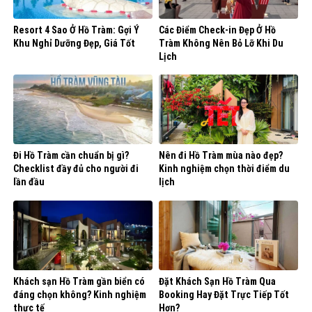
Resort 4 Sao Ở Hồ Tràm: Gợi Ý
Các Điểm Check-in Đẹp Ở Hồ
Khu Nghỉ Dưỡng Đẹp, Giá Tốt
Tràm Không Nên Bỏ Lỡ Khi Du
Lịch
Đi Hồ Tràm cần chuẩn bị gì?
Nên đi Hồ Tràm mùa nào đẹp?
Checklist đầy đủ cho người đi
Kinh nghiệm chọn thời điểm du
lần đầu
lịch
Khách sạn Hồ Tràm gần biển có
Đặt Khách Sạn Hồ Tràm Qua
đáng chọn không? Kinh nghiệm
Booking Hay Đặt Trực Tiếp Tốt
thực tế
Hơn?