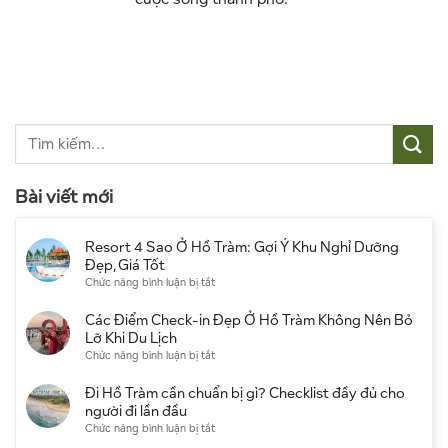
Bài viết mới
Resort 4 Sao Ở Hồ Tràm: Gợi Ý Khu Nghỉ Dưỡng
Đẹp, Giá Tốt
ở
Chức năng bình luận bị tắt
Resort
4
Các Điểm Check-in Đẹp Ở Hồ Tràm Không Nên Bỏ
Sao
Lỡ Khi Du Lịch
Ở
ở
Chức năng bình luận bị tắt
Hồ
Các
Tràm:
Điểm
Đi Hồ Tràm cần chuẩn bị gì? Checklist đầy đủ cho
Gợi
Check-
người đi lần đầu
Ý
in
ở
Chức năng bình luận bị tắt
Khu
Đẹp
Đi