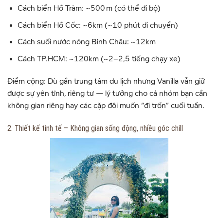
Cách biển Hồ Tràm: ~500 m (có thể đi bộ)
Cách biển Hồ Cốc: ~6km (~10 phút di chuyển)
Cách suối nước nóng Bình Châu: ~12km
Cách TP.HCM: ~120km (~2–2,5 tiếng chạy xe)
Điểm cộng: Dù gần trung tâm du lịch nhưng Vanilla vẫn giữ
được sự yên tĩnh, riêng tư — lý tưởng cho cả nhóm bạn cần
không gian riêng hay các cặp đôi muốn “đi trốn” cuối tuần.
2. Thiết kế tinh tế – Không gian sống động, nhiều góc chill