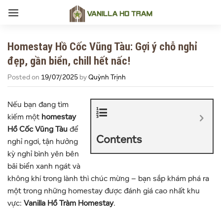
Skip
to
content
Homestay Hồ Cốc Vũng Tàu: Gợi ý chỗ nghỉ
đẹp, gần biển, chill hết nấc!
Posted on
19/07/2025
by
Quỳnh Trịnh
Nếu bạn đang tìm
kiếm một
homestay
Hồ Cốc Vũng Tàu
để
Contents
nghỉ ngơi, tận hưởng
kỳ nghỉ bình yên bên
bãi biển xanh ngát và
không khí trong lành thì chúc mừng – bạn sắp khám phá ra
một trong những homestay được đánh giá cao nhất khu
vực:
Vanilla Hồ Tràm Homestay
.