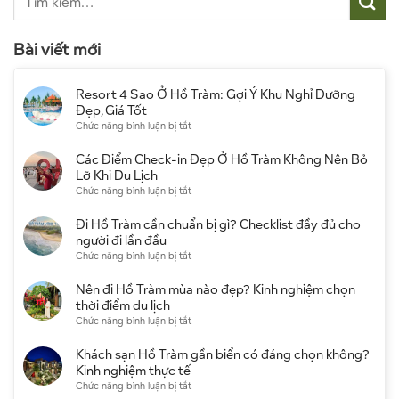
Bài viết mới
Resort 4 Sao Ở Hồ Tràm: Gợi Ý Khu Nghỉ Dưỡng
Đẹp, Giá Tốt
ở
Chức năng bình luận bị tắt
Resort
4
Các Điểm Check-in Đẹp Ở Hồ Tràm Không Nên Bỏ
Sao
Lỡ Khi Du Lịch
Ở
ở
Chức năng bình luận bị tắt
Hồ
Các
Tràm:
Điểm
Đi Hồ Tràm cần chuẩn bị gì? Checklist đầy đủ cho
Gợi
Check-
người đi lần đầu
Ý
in
ở
Chức năng bình luận bị tắt
Khu
Đẹp
Đi
Nghỉ
Ở
Hồ
Nên đi Hồ Tràm mùa nào đẹp? Kinh nghiệm chọn
Dưỡng
Hồ
Tràm
thời điểm du lịch
Đẹp,
Tràm
cần
ở
Chức năng bình luận bị tắt
Giá
Không
chuẩn
Nên
Tốt
Nên
bị
đi
Khách sạn Hồ Tràm gần biển có đáng chọn không?
Bỏ
gì?
Hồ
Kinh nghiệm thực tế
Lỡ
Checklist
Tràm
ở
Chức năng bình luận bị tắt
Khi
đầy
mùa