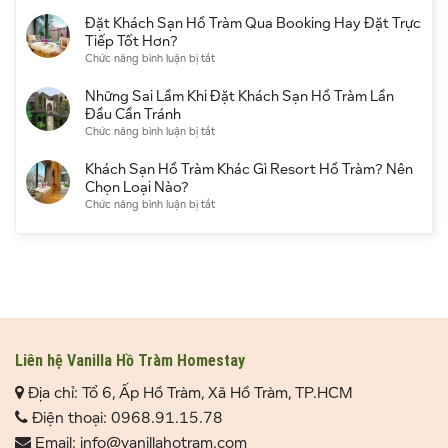
Khách
Du
đủ
nào
sạn
Đặt Khách Sạn Hồ Tràm Qua Booking Hay Đặt Trực
Lịch
cho
đẹp?
Hồ
Tiếp Tốt Hơn?
người
Kinh
Tràm
ở
Chức năng bình luận bị tắt
đi
nghiệm
gần
Đặt
lần
chọn
biển
Khách
Những Sai Lầm Khi Đặt Khách Sạn Hồ Tràm Lần
đầu
thời
có
Sạn
Đầu Cần Tránh
điểm
đáng
Hồ
ở
Chức năng bình luận bị tắt
du
chọn
Tràm
Những
lịch
không?
Qua
Sai
Khách Sạn Hồ Tràm Khác Gì Resort Hồ Tràm? Nên
Kinh
Booking
Lầm
Chọn Loại Nào?
nghiệm
Hay
Khi
ở
Chức năng bình luận bị tắt
thực
Đặt
Đặt
Khách
tế
Trực
Khách
Sạn
Tiếp
Sạn
Hồ
Tốt
Hồ
Tràm
Hơn?
Tràm
Khác
Lần
Gì
Đầu
Resort
Cần
Hồ
Tránh
Tràm?
Liên hệ Vanilla Hồ Tràm Homestay
Nên
Địa chỉ: Tổ 6, Ấp Hồ Tràm, Xã Hồ Tràm, TP.HCM
Chọn
Loại
Điện thoại: 0968.91.15.78
Nào?
Email: info@vanillahotram.com