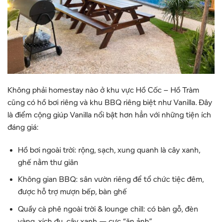
Không phải homestay nào ở khu vực Hồ Cốc – Hồ Tràm
cũng có hồ bơi riêng và khu BBQ riêng biệt như Vanilla. Đây
là điểm cộng giúp Vanilla nổi bật hơn hẳn với những tiện ích
đáng giá:
Hồ bơi ngoài trời: rộng, sạch, xung quanh là cây xanh,
ghế nằm thư giãn
Không gian BBQ: sân vườn riêng để tổ chức tiệc đêm,
được hỗ trợ mượn bếp, bàn ghế
Quầy cà phê ngoài trời & lounge chill: có bàn gỗ, đèn
vàng, xích đu, cây xanh — cực “ăn ảnh”