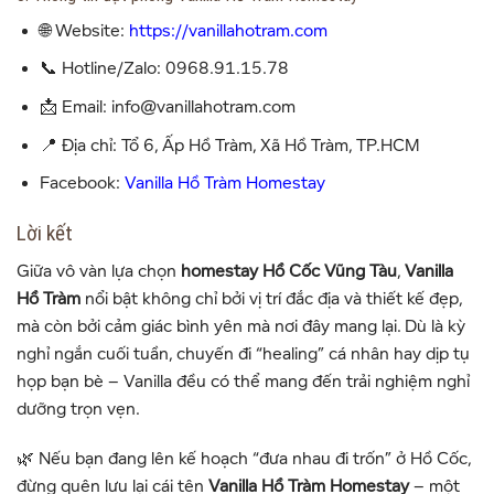
🌐 Website:
https://vanillahotram.com
📞 Hotline/Zalo: 0968.91.15.78
📩 Email: info@vanillahotram.com
📍 Địa chỉ:
Tổ 6, Ấp Hồ Tràm, Xã Hồ Tràm, TP.HCM
Facebook:
Vanilla Hồ Tràm Homestay
Lời kết
Giữa vô vàn lựa chọn
homestay Hồ Cốc Vũng Tàu
,
Vanilla
Hồ Tràm
nổi bật không chỉ bởi vị trí đắc địa và thiết kế đẹp,
mà còn bởi cảm giác bình yên mà nơi đây mang lại. Dù là kỳ
nghỉ ngắn cuối tuần, chuyến đi “healing” cá nhân hay dịp tụ
họp bạn bè – Vanilla đều có thể mang đến trải nghiệm nghỉ
dưỡng trọn vẹn.
🌿 Nếu bạn đang lên kế hoạch “đưa nhau đi trốn” ở Hồ Cốc,
đừng quên lưu lại cái tên
Vanilla Hồ Tràm Homestay
– một