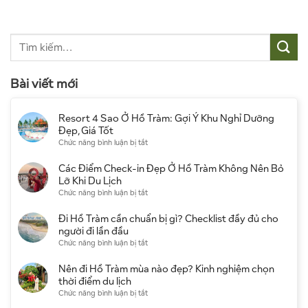
Bài viết mới
Resort 4 Sao Ở Hồ Tràm: Gợi Ý Khu Nghỉ Dưỡng
Đẹp, Giá Tốt
ở
Chức năng bình luận bị tắt
Resort
4
Các Điểm Check-in Đẹp Ở Hồ Tràm Không Nên Bỏ
Sao
Lỡ Khi Du Lịch
Ở
ở
Chức năng bình luận bị tắt
Hồ
Các
Tràm:
Điểm
Đi Hồ Tràm cần chuẩn bị gì? Checklist đầy đủ cho
Gợi
Check-
người đi lần đầu
Ý
in
ở
Chức năng bình luận bị tắt
Khu
Đẹp
Đi
Nghỉ
Ở
Hồ
Nên đi Hồ Tràm mùa nào đẹp? Kinh nghiệm chọn
Dưỡng
Hồ
Tràm
thời điểm du lịch
Đẹp,
Tràm
cần
ở
Chức năng bình luận bị tắt
Giá
Không
chuẩn
Nên
Tốt