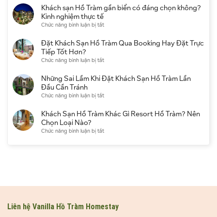
Nên
bị
đi
Khách sạn Hồ Tràm gần biển có đáng chọn không?
Bỏ
gì?
Hồ
Kinh nghiệm thực tế
Lỡ
Checklist
Tràm
ở
Chức năng bình luận bị tắt
Khi
đầy
mùa
Khách
Du
đủ
nào
sạn
Đặt Khách Sạn Hồ Tràm Qua Booking Hay Đặt Trực
Lịch
cho
đẹp?
Hồ
Tiếp Tốt Hơn?
người
Kinh
Tràm
ở
Chức năng bình luận bị tắt
đi
nghiệm
gần
Đặt
lần
chọn
biển
Khách
Những Sai Lầm Khi Đặt Khách Sạn Hồ Tràm Lần
đầu
thời
có
Sạn
Đầu Cần Tránh
điểm
đáng
Hồ
ở
Chức năng bình luận bị tắt
du
chọn
Tràm
Những
lịch
không?
Qua
Sai
Khách Sạn Hồ Tràm Khác Gì Resort Hồ Tràm? Nên
Kinh
Booking
Lầm
Chọn Loại Nào?
nghiệm
Hay
Khi
ở
Chức năng bình luận bị tắt
thực
Đặt
Đặt
Khách
tế
Trực
Khách
Sạn
Tiếp
Sạn
Hồ
Tốt
Hồ
Tràm
Hơn?
Tràm
Khác
Lần
Gì
Đầu
Resort
Cần
Hồ
Tránh
Tràm?
Liên hệ Vanilla Hồ Tràm Homestay
Nên