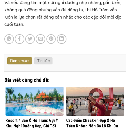
Và nếu đang tìm một nơi nghỉ dưỡng nhẹ nhàng, gần biển,
không quá đông nhưng vẫn đủ riêng tư, thì Hồ Tràm vẫn
luôn là lựa chọn rất đáng cân nhắc cho các cặp đôi mỗi dịp
cuối tuần.
Danh mục:
Tin tức
Bài viết cùng chủ đề:
Resort 4 Sao Ở Hồ Tràm: Gợi Ý
Các Điểm Check-in Đẹp Ở Hồ
Khu Nghỉ Dưỡng Đẹp, Giá Tốt
Tràm Không Nên Bỏ Lỡ Khi Du