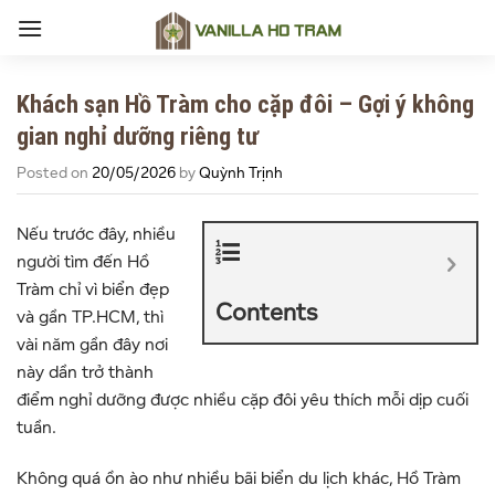
Skip
to
content
Khách sạn Hồ Tràm cho cặp đôi – Gợi ý không
gian nghỉ dưỡng riêng tư
Posted on
20/05/2026
by
Quỳnh Trịnh
Nếu trước đây, nhiều
người tìm đến
Hồ
Tràm
chỉ vì biển đẹp
Contents
và gần TP.HCM, thì
vài năm gần đây nơi
này dần trở thành
điểm nghỉ dưỡng được nhiều cặp đôi yêu thích mỗi dịp cuối
tuần.
Không quá ồn ào như nhiều bãi biển du lịch khác, Hồ Tràm