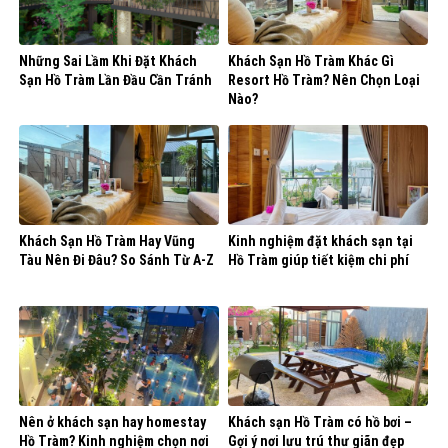
Những Sai Lầm Khi Đặt Khách
Khách Sạn Hồ Tràm Khác Gì
Sạn Hồ Tràm Lần Đầu Cần Tránh
Resort Hồ Tràm? Nên Chọn Loại
Nào?
Khách Sạn Hồ Tràm Hay Vũng
Kinh nghiệm đặt khách sạn tại
Tàu Nên Đi Đâu? So Sánh Từ A-Z
Hồ Tràm giúp tiết kiệm chi phí
Nên ở khách sạn hay homestay
Khách sạn Hồ Tràm có hồ bơi –
Hồ Tràm? Kinh nghiệm chọn nơi
Gợi ý nơi lưu trú thư giãn đẹp