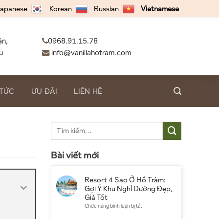
apanese
Korean
Russian
Vietnamese
ận,
0968.91.15.78
u
info@vanillahotram.com
 TỨC
ƯU ĐÃI
LIÊN HỆ
Bài viết mới
Resort 4 Sao Ở Hồ Tràm:
Gợi Ý Khu Nghỉ Dưỡng Đẹp,
Giá Tốt
ở
Chức năng bình luận bị tắt
Resort