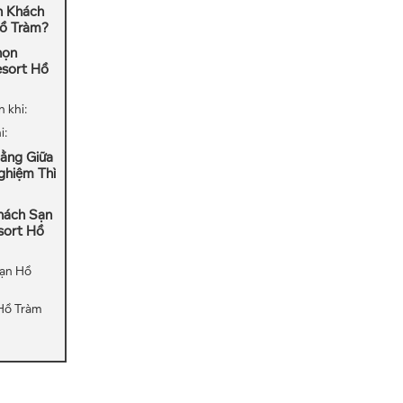
n Khách
ồ Tràm?
họn
sort Hồ
 khi:
i:
ằng Giữa
Nghiệm Thì
hách Sạn
sort Hồ
ạn Hồ
Hồ Tràm