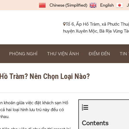
Chinese (Simplified)
English
J
Tổ 6, Ấp Hồ Tràm, xã Phước Thu
huyện Xuyên Mộc, Bà Rịa Vũng Tà
PHÒNG NGHỈ
THƯ VIỆN ẢNH
ĐIỂM ĐẾN
TIN
 Hồ Tràm? Nên Chọn Loại Nào?
ăn khoăn giữa việc đặt khách sạn Hồ
ả hai loại hình lưu trú này đều có
nhau.
Contents