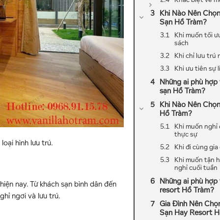
Khi Nào Nên Chọ
Sạn Hồ Tràm?
Khi muốn tối ư
sách
Khi chỉ lưu trú
Khi ưu tiên sự 
Những ai phù hợp 
sạn Hồ Tràm?
Khi Nào Nên Chọn
Hồ Tràm?
Khi muốn nghỉ
thực sự
loại hình lưu trú.
Khi đi cùng gia
Khi muốn tận 
nghỉ cuối tuần
Những ai phù hợp 
 hiện nay. Từ khách sạn bình dân đến
resort Hồ Tràm?
hỉ ngơi và lưu trú.
Gia Đình Nên Chọ
Sạn Hay Resort H