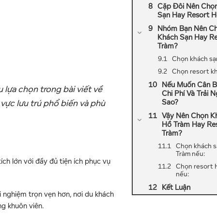
Cặp Đôi Nên Chọ
Sạn Hay Resort H
Nhóm Bạn Nên C
Khách Sạn Hay Re
Tràm?
Chọn khách sạn
Chọn resort kh
Nếu Muốn Cân B
 lựa chọn trong bài viết về
Chi Phí Và Trải 
 vực lưu trú phổ biến và phù
Sao?
Vậy Nên Chọn K
Hồ Tràm Hay Re
Tràm?
Chọn khách s
Tràm nếu:
ch lớn với đầy đủ tiện ích phục vụ
Chọn resort 
nếu:
Kết Luận
i nghiệm trọn vẹn hơn, nơi du khách
ng khuôn viên.