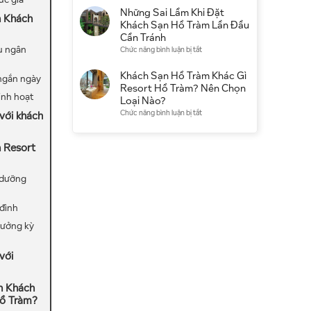
điểm
có
Khách
Những Sai Lầm Khi Đặt
du
n Khách
đáng
Sạn
Khách Sạn Hồ Tràm Lần Đầu
lịch
chọn
Hồ
Cần Tránh
không?
Tràm
u ngân
ở
Chức năng bình luận bị tắt
Kinh
Qua
Những
nghiệm
Booking
Sai
Khách Sạn Hồ Tràm Khác Gì
thực
 ngắn ngày
Hay
Lầm
Resort Hồ Tràm? Nên Chọn
tế
Đặt
linh hoạt
Khi
Loại Nào?
Trực
Đặt
ở
Chức năng bình luận bị tắt
với khách
Tiếp
Khách
Khách
Tốt
Sạn
Sạn
Hơn?
Hồ
 Resort
Hồ
Tràm
Tràm
Lần
Khác
 dưỡng
Đầu
Gì
Cần
Resort
Tránh
 đình
Hồ
Tràm?
hưởng kỳ
Nên
Chọn
Loại
với
Nào?
n Khách
ồ Tràm?