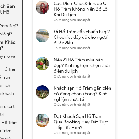
4
Các Điểm Check-in Đẹp Ở
ách Sạn
Sao
Hồ Tràm Không Nên Bỏ Lỡ
t Hồ
Ở
Khi Du Lịch
Hồ
ở
Chức năng bình luận bị tắt
Tràm:
Các
ràm là gì?
Gợi
Điểm
Đi Hồ Tràm cần chuẩn bị gì?
 là gì?
Ý
Check-
Checklist đầy đủ cho người
Khu
in
àm Khác
đi lần đầu
Nghỉ
Đẹp
m?
ở
Chức năng bình luận bị tắt
Dưỡng
Ở
Đi
Đẹp,
uy mô và
Hồ
Hồ
Nên đi Hồ Tràm mùa nào
Giá
Tràm
Tràm
đẹp? Kinh nghiệm chọn thời
Tốt
Không
 Hồ Tràm
cần
điểm du lịch
Nên
chuẩn
ở
Chức năng bình luận bị tắt
ồ Tràm
Bỏ
bị
Nên
Lỡ
ện ích
gì?
đi
Khách sạn Hồ Tràm gần biển
Khi
Checklist
Hồ
ại khách
có đáng chọn không? Kinh
Du
đầy
Tràm
nghiệm thực tế
Lịch
đủ
mùa
ở
Chức năng bình luận bị tắt
ại resort
cho
nào
Khách
người
đẹp?
trí
sạn
Đặt Khách Sạn Hồ Tràm
đi
Kinh
Hồ
Qua Booking Hay Đặt Trực
lần
 Hồ Tràm
nghiệm
Tràm
Tiếp Tốt Hơn?
đầu
chọn
ồ Tràm
gần
ở
Chức năng bình luận bị tắt
thời
biển
Đặt
ức giá