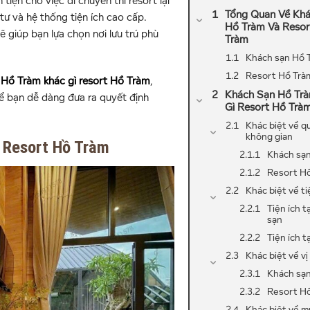
tiện cho việc di chuyển thì resort lại
Tổng Quan Về Kh
tư và hệ thống tiện ích cao cấp.
Hồ Tràm Và Resor
 sẽ giúp bạn lựa chọn nơi lưu trú phù
Tràm
Khách sạn Hồ T
Resort Hồ Tràm
 Hồ Tràm khác gì resort Hồ Tràm
,
Khách Sạn Hồ Tr
ể bạn dễ dàng đưa ra quyết định
Gì Resort Hồ Trà
Khác biệt về q
không gian
 Resort Hồ Tràm
Khách sạn
Resort H
Khác biệt về ti
Tiện ích t
sạn
Tiện ích t
Khác biệt về vị 
Khách sạn
Resort H
Khác biệt về m