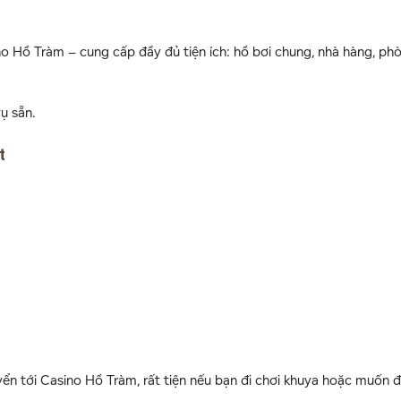
no Hồ Tràm – cung cấp đầy đủ tiện ích: hồ bơi chung, nhà hàng, ph
ụ sẵn.
t
ển tới Casino Hồ Tràm, rất tiện nếu bạn đi chơi khuya hoặc muốn đi 