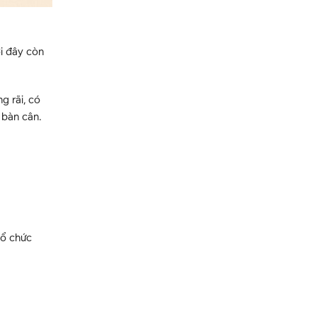
i đây còn
g rãi, có
 bàn cân.
tổ chức