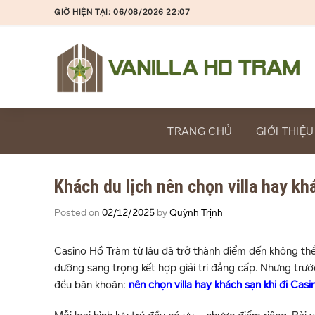
Skip
GIỜ HIỆN TẠI: 06/08/2026 22:07
to
content
TRANG CHỦ
GIỚI THIỆU
Khách du lịch nên chọn villa hay kh
Posted on
02/12/2025
by
Quỳnh Trịnh
Casino Hồ Tràm từ lâu đã trở thành điểm đến không thể 
dưỡng sang trọng kết hợp giải trí đẳng cấp. Nhưng trướ
đều băn khoăn:
nên chọn villa hay khách sạn khi đi Cas