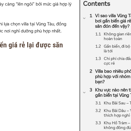
Contents
ày càng “lên ngôi” bởi mức giá hợp lý
Vì sao villa Vũng 
bơi gần biển giá rẻ
hi lựa chọn villa tại Vũng Tàu, đồng
săn đón đến vậy?
ợc nơi nghỉ dưỡng phù hợp nhất.
Không gian riê
hoàn toàn
iển giá rẻ lại được săn
Gần biển, đi bộ
là tới
Chi phí chia đầ
cực rẻ
Villa bao nhiêu ph
phù hợp với nhóm
bạn?
Khu vực nào nên th
gần biển tại Vũng
Khu Bãi Sau – 
Khu Bãi Dâu – Y
thích hợp nghỉ
Khu Hồ Tràm – 
không đông đú