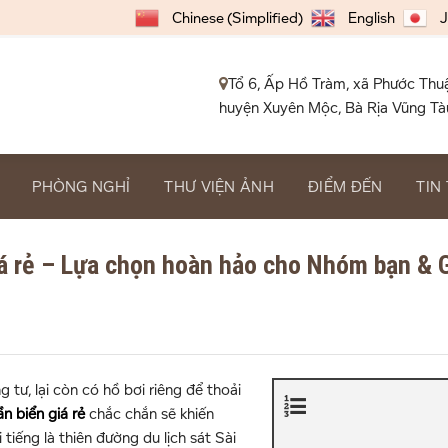
Chinese (Simplified)
English
J
Tổ 6, Ấp Hồ Tràm, xã Phước Thu
huyện Xuyên Mộc, Bà Rịa Vũng Tà
PHÒNG NGHỈ
THƯ VIỆN ẢNH
ĐIỂM ĐẾN
TIN
giá rẻ – Lựa chọn hoàn hảo cho Nhóm bạn & 
tư, lại còn có hồ bơi riêng để thoải
ần biển giá rẻ
chắc chắn sẽ khiến
tiếng là thiên đường du lịch sát Sài