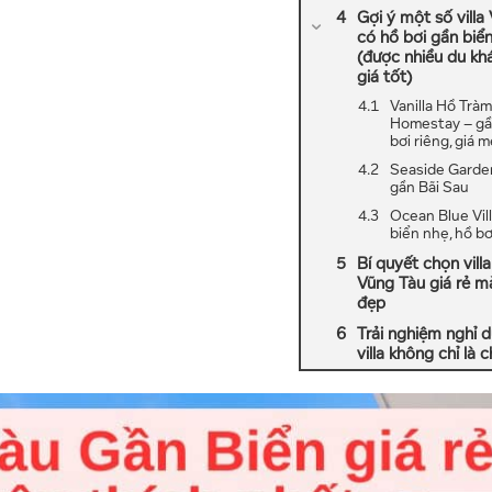
Gợi ý một số villa
có hồ bơi gần biển
(được nhiều du kh
giá tốt)
Vanilla Hồ Tràm
Homestay – gần
bơi riêng, giá 
Seaside Garden
gần Bãi Sau
Ocean Blue Vill
biển nhẹ, hồ bơ
Bí quyết chọn vill
Vũng Tàu giá rẻ m
đẹp
Trải nghiệm nghỉ d
villa không chỉ là 