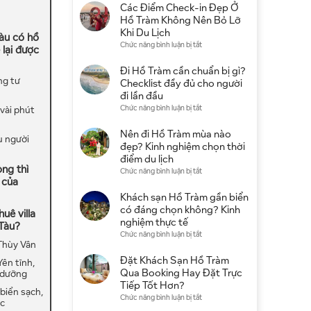
4
Các Điểm Check-in Đẹp Ở
Sao
Hồ Tràm Không Nên Bỏ Lỡ
Ở
Khi Du Lịch
Tàu có hồ
Hồ
ở
Chức năng bình luận bị tắt
 lại được
Tràm:
Các
Gợi
Điểm
Đi Hồ Tràm cần chuẩn bị gì?
Ý
ng tư
Check-
Checklist đầy đủ cho người
Khu
in
đi lần đầu
Nghỉ
Đẹp
ở
Chức năng bình luận bị tắt
 vài phút
Dưỡng
Ở
Đi
Đẹp,
Hồ
Hồ
Nên đi Hồ Tràm mùa nào
Giá
u người
Tràm
Tràm
đẹp? Kinh nghiệm chọn thời
Tốt
Không
cần
điểm du lịch
Nên
chuẩn
òng thì
ở
Chức năng bình luận bị tắt
Bỏ
bị
 của
Nên
Lỡ
gì?
đi
Khách sạn Hồ Tràm gần biển
Khi
Checklist
Hồ
có đáng chọn không? Kinh
Du
uê villa
đầy
Tràm
nghiệm thực tế
Lịch
 Tàu?
đủ
mùa
ở
Chức năng bình luận bị tắt
cho
nào
Thùy Vân
Khách
người
đẹp?
sạn
Đặt Khách Sạn Hồ Tràm
đi
ên tĩnh,
Kinh
Hồ
Qua Booking Hay Đặt Trực
 dưỡng
lần
nghiệm
Tràm
Tiếp Tốt Hơn?
đầu
chọn
biển sạch,
gần
ở
Chức năng bình luận bị tắt
thời
c
biển
Đặt