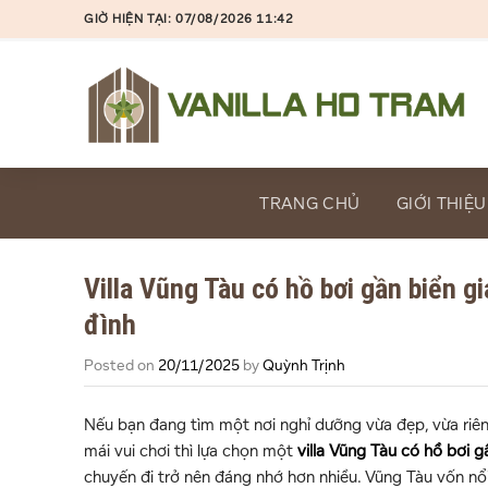
Skip
GIỜ HIỆN TẠI: 07/08/2026 11:42
to
content
TRANG CHỦ
GIỚI THIỆU
Villa Vũng Tàu có hồ bơi gần biển 
đình
Posted on
20/11/2025
by
Quỳnh Trịnh
Nếu bạn đang tìm một nơi nghỉ dưỡng vừa đẹp, vừa riêng 
mái vui chơi thì lựa chọn một
villa Vũng Tàu có hồ bơi g
chuyến đi trở nên đáng nhớ hơn nhiều. Vũng Tàu vốn nổi 