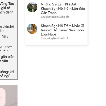
điểm
có
 Vũng Tàu
Khách
Những Sai Lầm Khi Đặt
du
đáng
Sạn
 giá rẻ
Khách Sạn Hồ Tràm Lần Đầu
lịch
chọn
Hồ
ách đánh
Cần Tránh
không?
Tràm
ở
Chức năng bình luận bị tắt
Kinh
Qua
Những
nghiệm
Booking
Sai
Khách Sạn Hồ Tràm Khác Gì
thực
 biển, hồ
Hay
Lầm
Resort Hồ Tràm? Nên Chọn
mềm
tế
Đặt
Khi
Loại Nào?
Trực
 Villa –
Đặt
ở
Chức năng bình luận bị tắt
Tiếp
Khách
Khách
Tốt
Sạn
a – view
Sạn
Hơn?
Hồ
i riêng
Hồ
Tràm
Tràm
a gần biển
Lần
Khác
à vẫn
Đầu
Gì
Cần
Resort
Tránh
Hồ
ưỡng: khi
Tràm?
chỗ ngủ
Nên
Chọn
Loại
Nào?