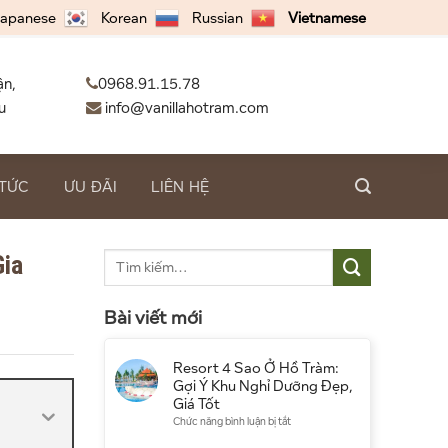
apanese
Korean
Russian
Vietnamese
ận,
0968.91.15.78
u
info@vanillahotram.com
 TỨC
ƯU ĐÃI
LIÊN HỆ
Gia
Bài viết mới
Resort 4 Sao Ở Hồ Tràm:
Gợi Ý Khu Nghỉ Dưỡng Đẹp,
Giá Tốt
ở
Chức năng bình luận bị tắt
Resort