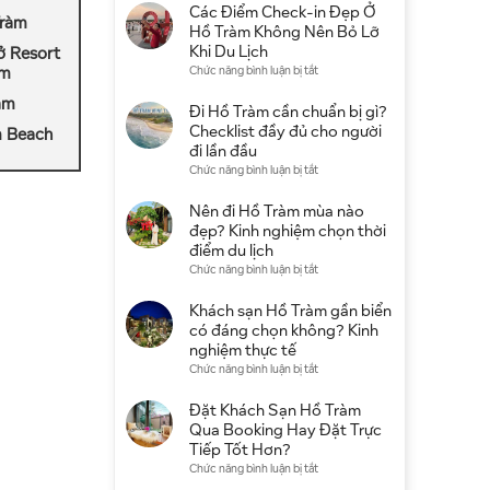
4
Các Điểm Check-in Đẹp Ở
Tràm
Sao
Hồ Tràm Không Nên Bỏ Lỡ
Ở
Khi Du Lịch
ở Resort
Hồ
ở
àm
Chức năng bình luận bị tắt
Tràm:
Các
Gợi
àm
Điểm
Đi Hồ Tràm cần chuẩn bị gì?
Ý
Check-
Checklist đầy đủ cho người
m Beach
Khu
in
đi lần đầu
Nghỉ
Đẹp
ở
Chức năng bình luận bị tắt
Dưỡng
Ở
Đi
Đẹp,
Hồ
Hồ
Nên đi Hồ Tràm mùa nào
Giá
Tràm
Tràm
đẹp? Kinh nghiệm chọn thời
Tốt
Không
cần
điểm du lịch
Nên
chuẩn
ở
Chức năng bình luận bị tắt
Bỏ
bị
Nên
Lỡ
gì?
đi
Khách sạn Hồ Tràm gần biển
Khi
Checklist
Hồ
có đáng chọn không? Kinh
Du
đầy
Tràm
nghiệm thực tế
Lịch
đủ
mùa
ở
Chức năng bình luận bị tắt
cho
nào
Khách
người
đẹp?
sạn
Đặt Khách Sạn Hồ Tràm
đi
Kinh
Hồ
Qua Booking Hay Đặt Trực
lần
nghiệm
Tràm
Tiếp Tốt Hơn?
đầu
chọn
gần
ở
Chức năng bình luận bị tắt
thời
biển
Đặt