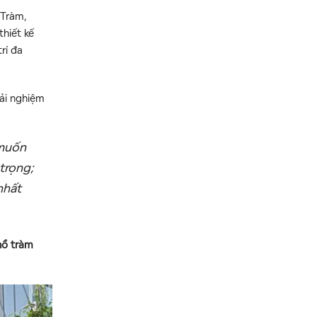
 Tràm,
thiết kế
rí đa
rải nghiệm
 muốn
trọng;
nhất
hồ tràm