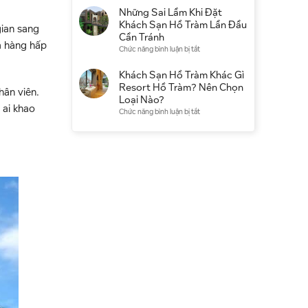
điểm
có
Khách
Những Sai Lầm Khi Đặt
du
đáng
Sạn
Khách Sạn Hồ Tràm Lần Đầu
lịch
gian sang
chọn
Hồ
Cần Tránh
không?
hà hàng hấp
Tràm
ở
Chức năng bình luận bị tắt
Kinh
Qua
Những
nghiệm
Booking
Sai
Khách Sạn Hồ Tràm Khác Gì
thực
Hay
Lầm
Resort Hồ Tràm? Nên Chọn
tế
hân viên.
Đặt
Khi
Loại Nào?
Trực
 ai khao
Đặt
ở
Chức năng bình luận bị tắt
Tiếp
Khách
Khách
Tốt
Sạn
Sạn
Hơn?
Hồ
Hồ
Tràm
Tràm
Lần
Khác
Đầu
Gì
Cần
Resort
Tránh
Hồ
Tràm?
Nên
Chọn
Loại
Nào?