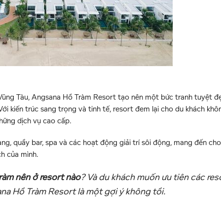
Vũng Tàu, Angsana Hồ Tràm Resort tạo nên một bức tranh tuyệt đ
 Với kiến trúc sang trọng và tinh tế, resort đem lại cho du khách khô
những dịch vụ cao cấp.
g, quầy bar, spa và các hoạt động giải trí sôi động, mang đến ch
ch của mình.
tràm nên ở resort nào
? Và du khách muốn ưu tiên các res
ana Hồ Tràm Resort là một gợi ý không tồi.