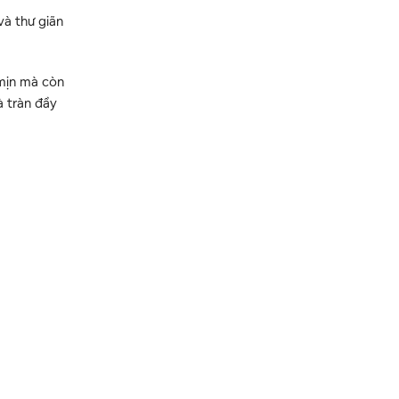
à thư giãn
 mịn mà còn
à tràn đầy