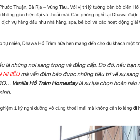
ước Thuận, Bà Rịa – Vũng Tàu,. Với vị trí lý tưởng bên bờ biển Hồ
 không gian hiện đại và thoải mái. Các phòng nghỉ tại Dhawa được 
à dịch vụ hàng đầu như nhà hàng, spa, bể bơi và các hoạt động giải t
 đẹp tự nhiên, Dhawa Hồ Tràm hứa hẹn mang đến cho du khách một t
ều là những nơi sang trọng và đẳng cấp. Do đó, nếu bạn
N NHIỀU
mà vẩn đảm bảo được những tiêu trí về sự sang 
 BBQ…
Vanilla Hồ Tràm Homestay
là sự lựa chọn hoàn hảo 
mình.
i nghiệm 1 kỳ nghỉ dưỡng vô cùng thoải mái mà không cần lo lắng
đi 