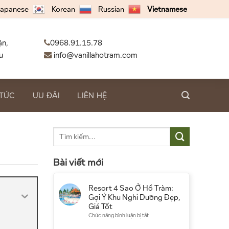
apanese
Korean
Russian
Vietnamese
ận,
0968.91.15.78
u
info@vanillahotram.com
 TỨC
ƯU ĐÃI
LIÊN HỆ
Bài viết mới
Resort 4 Sao Ở Hồ Tràm:
Gợi Ý Khu Nghỉ Dưỡng Đẹp,
Giá Tốt
ở
Chức năng bình luận bị tắt
Resort