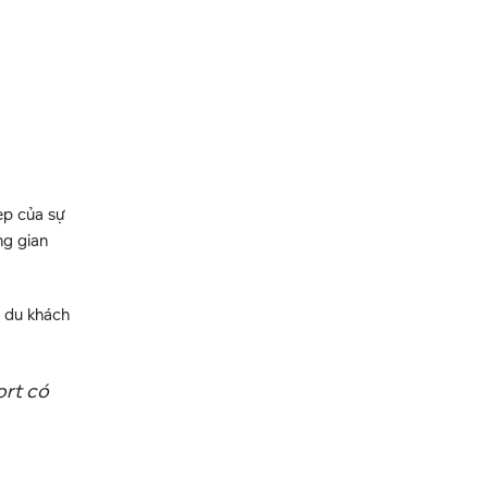
ẹp của sự
ng gian
o du khách
ort có