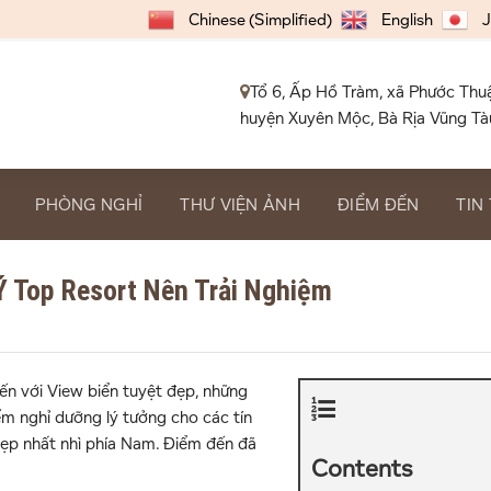
Chinese (Simplified)
English
J
Tổ 6, Ấp Hồ Tràm, xã Phước Thu
huyện Xuyên Mộc, Bà Rịa Vũng Tà
PHÒNG NGHỈ
THƯ VIỆN ẢNH
ĐIỂM ĐẾN
TIN
Ý Top Resort Nên Trải Nghiệm
ến với View biển tuyệt đẹp, những
m nghỉ dưỡng lý tưởng cho các tín
 đẹp nhất nhì phía Nam. Điểm đến đã
Contents