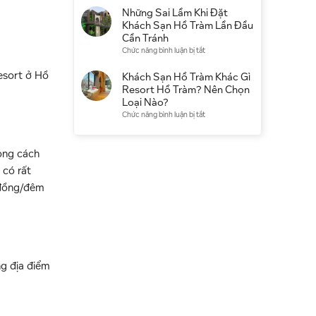
điểm
có
Khách
Những Sai Lầm Khi Đặt
du
đáng
Sạn
Khách Sạn Hồ Tràm Lần Đầu
lịch
chọn
Hồ
Cần Tránh
không?
Tràm
ở
Chức năng bình luận bị tắt
Kinh
Qua
Những
nghiệm
Booking
resort ở Hồ
Sai
Khách Sạn Hồ Tràm Khác Gì
thực
Hay
Lầm
Resort Hồ Tràm? Nên Chọn
tế
Đặt
Khi
Loại Nào?
Trực
Đặt
ở
Chức năng bình luận bị tắt
Tiếp
Khách
Khách
Tốt
Sạn
Sạn
Hơn?
Hồ
Hồ
hong cách
Tràm
Tràm
 có rất
Lần
Khác
Đầu
 đồng/đêm
Gì
Cần
Resort
Tránh
Hồ
Tràm?
Nên
Chọn
Loại
ng địa điểm
Nào?