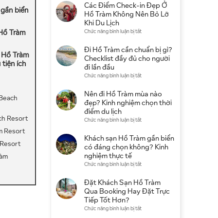
4
Các Điểm Check-in Đẹp Ở
 gần biển
Sao
Hồ Tràm Không Nên Bỏ Lỡ
Ở
Khi Du Lịch
Hồ
ở
 Hồ Tràm
Chức năng bình luận bị tắt
Tràm:
Các
Gợi
Điểm
Đi Hồ Tràm cần chuẩn bị gì?
Ý
ở Hồ Tràm
Check-
Checklist đầy đủ cho người
Khu
 tiện ích
in
đi lần đầu
Nghỉ
Đẹp
ở
Chức năng bình luận bị tắt
Dưỡng
Ở
Đi
Đẹp,
Hồ
Hồ
Nên đi Hồ Tràm mùa nào
Giá
 Beach
Tràm
Tràm
đẹp? Kinh nghiệm chọn thời
Tốt
Không
cần
điểm du lịch
Nên
chuẩn
ch Resort
ở
Chức năng bình luận bị tắt
Bỏ
bị
Nên
m Resort
Lỡ
gì?
đi
Khách sạn Hồ Tràm gần biển
Khi
Checklist
 Resort
Hồ
có đáng chọn không? Kinh
Du
đầy
Tràm
nghiệm thực tế
Lịch
ràm
đủ
mùa
ở
Chức năng bình luận bị tắt
cho
nào
Khách
người
đẹp?
sạn
Đặt Khách Sạn Hồ Tràm
đi
Kinh
Hồ
Qua Booking Hay Đặt Trực
lần
nghiệm
Tràm
Tiếp Tốt Hơn?
đầu
chọn
gần
ở
Chức năng bình luận bị tắt
thời
biển
Đặt