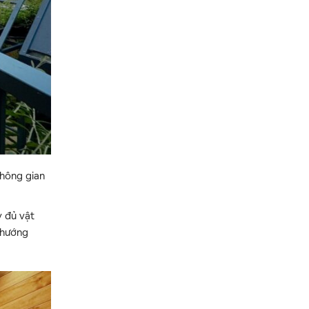
không gian
y đủ vật
w hướng