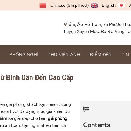
Chinese (Simplified)
English
J
Tổ 6, Ấp Hồ Tràm, xã Phước Thu
huyện Xuyên Mộc, Bà Rịa Vũng Tà
PHÒNG NGHỈ
THƯ VIỆN ẢNH
ĐIỂM ĐẾN
TIN
Từ Bình Dân Đến Cao Cấp
nên giá phòng khách sạn, resort cũng
esort với đa dạng mức giá khiến du
Tràm
sẽ giải đáp cho bạn
giá phòng
Contents
ú an toàn, tiện nghi, nhiều tiện ích