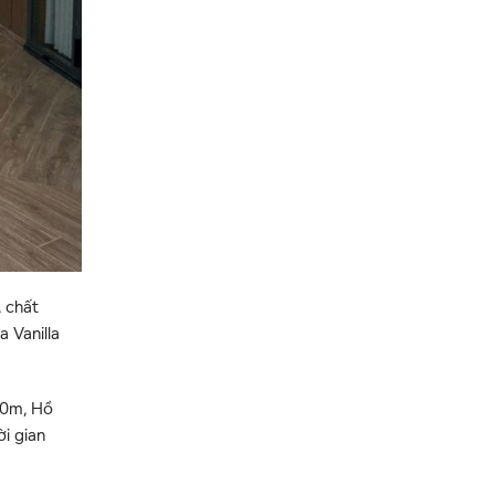
, chất
a Vanilla
500m, Hồ
ời gian