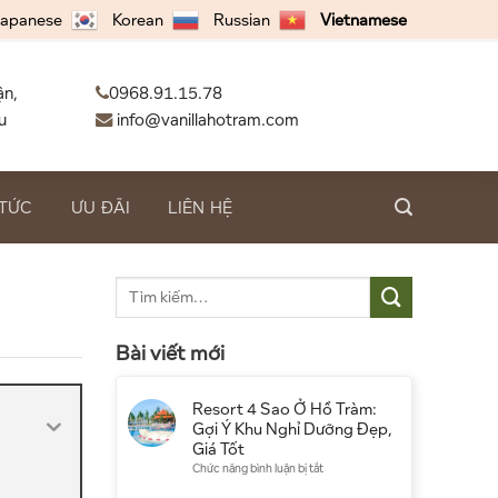
apanese
Korean
Russian
Vietnamese
ận,
0968.91.15.78
u
info@vanillahotram.com
 TỨC
ƯU ĐÃI
LIÊN HỆ
Bài viết mới
Resort 4 Sao Ở Hồ Tràm:
Gợi Ý Khu Nghỉ Dưỡng Đẹp,
Giá Tốt
ở
Chức năng bình luận bị tắt
Resort