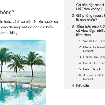
Có nên đặt resort
Hồ Tràm không?
không?
Giá phòng resort
là bao nhiêu?
ển hoặc cách xa biển. Nhiều người lựa
Tổng hợp resort 
ng gian thoáng mát do đón gió biển,
có view đẹp, nhiều
eambuilding.
kèm theo
Vanilla Hồ Tràm
Melia Ho Tram
Resort
Carmelina Bea
Lộc An Hồ Trà
Irelax Bangkok
Angsana Hồ T
Resort
Kết luận