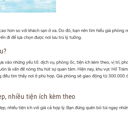
 cao hơn so với khách sạn ở xa. Do đó, bạn nên tìm hiểu giá phòng 
ến đi để lựa chọn được nơi lưu trú lý tưởng.
êu?
ựa vào những yếu tố: dịch vụ, phòng ốc, tiện ích kèm theo, vị trí, p
uôn là vấn đề nóng thu hút sự quan tâm. Hiện nay, khu vực Hồ Tràm
ng đều tìm thấy nơi ở phù hợp. Giá phòng sẽ giao động từ 300.000
p, nhiều tiện ích kèm theo
p, nhiều tiện ích với giá cả hợp lý. Bạn đừng quên bỏ túi ngay nhữ