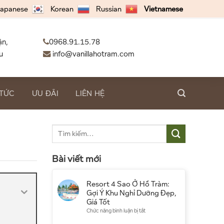
apanese
Korean
Russian
Vietnamese
ận,
0968.91.15.78
u
info@vanillahotram.com
 TỨC
ƯU ĐÃI
LIÊN HỆ
Bài viết mới
Resort 4 Sao Ở Hồ Tràm:
Gợi Ý Khu Nghỉ Dưỡng Đẹp,
Giá Tốt
ở
Chức năng bình luận bị tắt
Resort