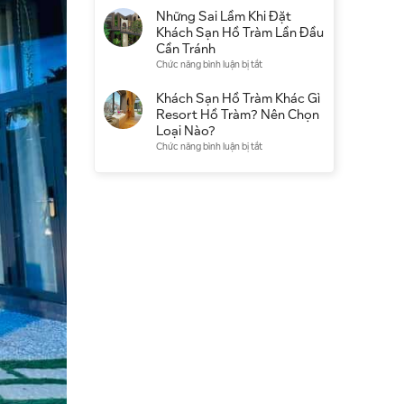
điểm
có
Khách
Những Sai Lầm Khi Đặt
du
đáng
Sạn
Khách Sạn Hồ Tràm Lần Đầu
lịch
chọn
Hồ
Cần Tránh
không?
Tràm
ở
Chức năng bình luận bị tắt
Kinh
Qua
Những
nghiệm
Booking
Sai
Khách Sạn Hồ Tràm Khác Gì
thực
Hay
Lầm
Resort Hồ Tràm? Nên Chọn
tế
Đặt
Khi
Loại Nào?
Trực
Đặt
ở
Chức năng bình luận bị tắt
Tiếp
Khách
Khách
Tốt
Sạn
Sạn
Hơn?
Hồ
Hồ
Tràm
Tràm
Lần
Khác
Đầu
Gì
Cần
Resort
Tránh
Hồ
Tràm?
Nên
Chọn
Loại
Nào?