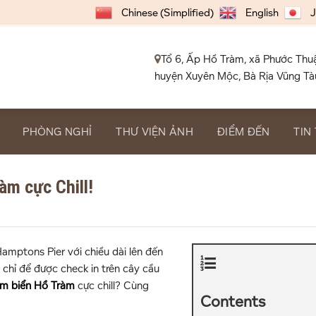
Chinese (Simplified)
English
J
Tổ 6, Ấp Hồ Tràm, xã Phước Thu
huyện Xuyên Mộc, Bà Rịa Vũng Tà
PHÒNG NGHỈ
THƯ VIỆN ẢNH
ĐIỂM ĐẾN
TIN
àm cực Chill!
mptons Pier với chiều dài lên đến
chỉ để được check in trên cây cầu
ắm biển Hồ Tràm
cực chill? Cùng
Contents