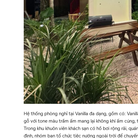
Hệ thống phòng nghỉ tại Vanilla đa dạng, gồm có: Van
gỗ với tone màu trầm ấm mang lại không khí ấm cúng, th
Trong khu khuôn viên khách sạn có hồ bơi rộng rãi, qu
đình, nhóm bạn tổ chức tiệc nướng ngoài trời để chuyến