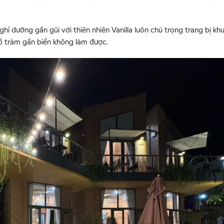
 dưỡng gần gũi với thiên nhiên Vanilla luôn chú trọng trang bị kh
ồ tràm gần biển không làm được.