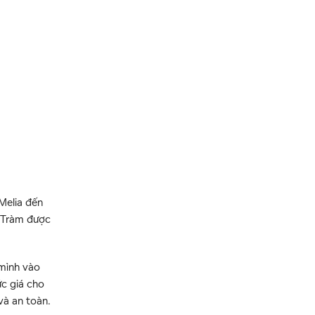
Melia đến
ồ Tràm được
 mình vào
ức giá cho
và an toàn.