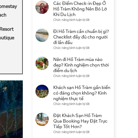
4
Các Điểm Check-in Đẹp Ở
Homestay
Sao
Hồ Tràm Không Nên Bỏ Lỡ
Ở
Khi Du Lịch
ach
Hồ
ở
Chức năng bình luận bị tắt
Tràm:
Các
Gợi
Resort
Điểm
Đi Hồ Tràm cần chuẩn bị gì?
Ý
Check-
Checklist đầy đủ cho người
utique
Khu
in
đi lần đầu
Nghỉ
Đẹp
ở
Chức năng bình luận bị tắt
Dưỡng
Ở
Đi
Đẹp,
Hồ
Hồ
Nên đi Hồ Tràm mùa nào
Giá
Tràm
Tràm
đẹp? Kinh nghiệm chọn thời
Tốt
Không
cần
điểm du lịch
Nên
chuẩn
ở
Chức năng bình luận bị tắt
Bỏ
bị
Nên
Lỡ
gì?
đi
Khách sạn Hồ Tràm gần biển
Khi
Checklist
Hồ
có đáng chọn không? Kinh
Du
đầy
Tràm
nghiệm thực tế
Lịch
đủ
mùa
ở
Chức năng bình luận bị tắt
cho
nào
Khách
người
đẹp?
sạn
Đặt Khách Sạn Hồ Tràm
đi
Kinh
Hồ
Qua Booking Hay Đặt Trực
lần
nghiệm
Tràm
Tiếp Tốt Hơn?
đầu
chọn
gần
ở
Chức năng bình luận bị tắt
thời
biển
Đặt