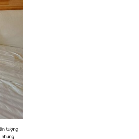
 ấn tượng
a những