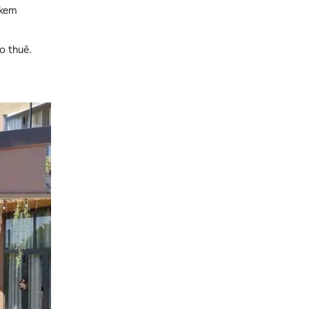
 kem
o thuê.