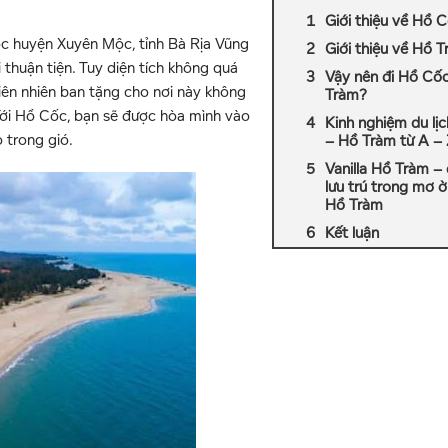
Giới thiệu về Hồ 
ộc huyện Xuyên Mộc, tỉnh Bà Rịa Vũng
Giới thiệu về Hồ 
 thuận tiện. Tuy diện tích không quá
Vậy nên đi Hồ Cố
iên nhiên ban tặng cho nơi này không
Tràm?
 Tới Hồ Cốc, bạn sẽ được hòa mình vào
Kinh nghiệm du lị
 trong gió.
– Hồ Tràm từ A –
Vanilla Hồ Tràm – 
lưu trú trong mơ 
Hồ Tràm
Kết luận