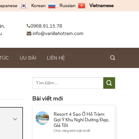
apanese
Korean
Russian
Vietnamese
ận,
0968.91.15.78
u
info@vanillahotram.com
 TỨC
ƯU ĐÃI
LIÊN HỆ
Bài viết mới
Resort 4 Sao Ở Hồ Tràm:
Gợi Ý Khu Nghỉ Dưỡng Đẹp,
Giá Tốt
ở
Chức năng bình luận bị tắt
Resort