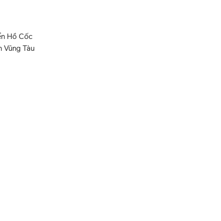
iển Hồ Cốc
ến Vũng Tàu