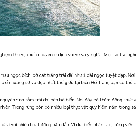
hiệm thú vị, khiến chuyến du lịch vui vẻ và ý nghĩa. Một số trải ng
màu ngọc bích, bờ cát trắng trải dài như 1 dải ngọc tuyệt đẹp. Nơ
 biển hoang sơ và đẹp nhất thế giới. Tại biển Hồ Tràm, bạn có thể t
nguyên sinh nằm trải dài bên bờ biển. Nơi đây có thảm động thực 
 nhiên. Trong rừng còn có nhiều loại thực vật quý hiếm nằm trong s
 thú vị với nhiều hoạt động hấp dẫn. Ví dụ: biển nhân tạo, công viên 