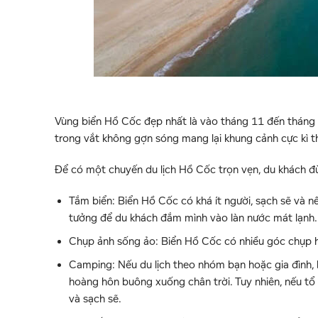
Vùng biển Hồ Cốc đẹp nhất là vào tháng 11 đến tháng 4
trong vắt không gợn sóng mang lại khung cảnh cực kì t
Để có một chuyến du lịch Hồ Cốc trọn vẹn, du khách đừ
Tắm biển: Biển Hồ Cốc có khá ít người, sạch sẽ và n
tưởng để du khách đắm mình vào làn nước mát lạnh
Chụp ảnh sống ảo: Biển Hồ Cốc có nhiều góc chụp hì
Camping: Nếu du lịch theo nhóm bạn hoặc gia đình, 
hoàng hôn buông xuống chân trời. Tuy nhiên, nếu tổ
và sạch sẽ.