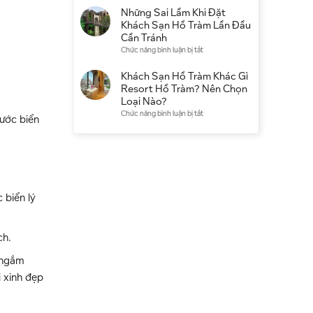
điểm
có
Khách
Những Sai Lầm Khi Đặt
du
đáng
Sạn
Khách Sạn Hồ Tràm Lần Đầu
lịch
chọn
Hồ
Cần Tránh
không?
Tràm
ở
Chức năng bình luận bị tắt
Kinh
Qua
Những
nghiệm
Booking
Sai
Khách Sạn Hồ Tràm Khác Gì
thực
Hay
Lầm
Resort Hồ Tràm? Nên Chọn
tế
Đặt
Khi
Loại Nào?
Trực
Đặt
ở
Chức năng bình luận bị tắt
Tiếp
nước biển
Khách
Khách
Tốt
Sạn
Sạn
Hơn?
Hồ
Hồ
Tràm
Tràm
Lần
Khác
Đầu
Gì
Cần
 biển lý
Resort
Tránh
Hồ
Tràm?
Nên
ch.
Chọn
Loại
u ngắm
Nào?
 xinh đẹp