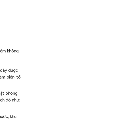
hiệm không
i đây được
ắm biển, tổ
vật phong
ách đỏ như:
nước, khu