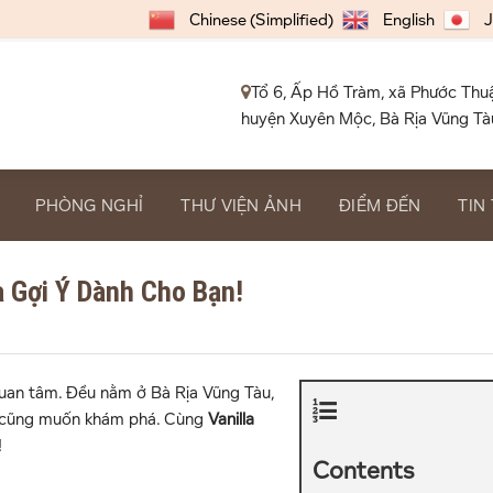
Chinese (Simplified)
English
J
Tổ 6, Ấp Hồ Tràm, xã Phước Thu
huyện Xuyên Mộc, Bà Rịa Vũng Tà
PHÒNG NGHỈ
THƯ VIỆN ẢNH
ĐIỂM ĐẾN
TIN
 Gợi Ý Dành Cho Bạn!
quan tâm. Đều nằm ở Bà Rịa Vũng Tàu,
i cũng muốn khám phá. Cùng
Vanilla
!
Contents