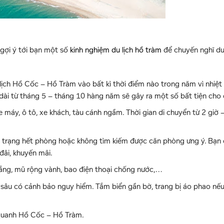
 gợi ý tới bạn một số
kinh nghiệm du lịch hồ tràm
để chuyến nghĩ d
lịch Hồ Cốc – Hồ Tràm vào bất kì thời điểm nào trong năm vì nhiệt
dài từ tháng 5 – tháng 10 hàng năm sẽ gây ra một số bất tiện cho 
máy, ô tô, xe khách, tàu cánh ngầm. Thời gian di chuyển từ 2 giờ –
 trạng hết phòng hoặc không tìm kiếm được căn phòng ưng ý. Bạn
đãi, khuyến mãi.
ắng, mũ rộng vành, bao điện thoại chống nước,…
sâu có cảnh bảo nguy hiểm. Tắm biển gần bờ, trang bị áo phao nế
m quanh Hồ Cốc – Hồ Tràm.