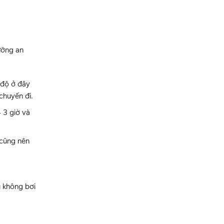
ưỡng an
 độ ở đây
chuyến đi.
 3 giờ và
 cũng nên
u không bơi