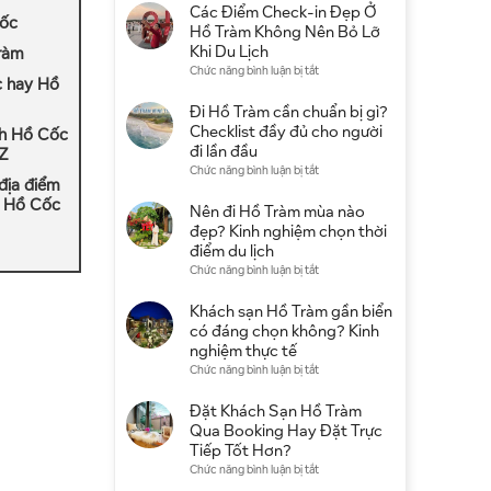
4
Các Điểm Check-in Đẹp Ở
Cốc
Sao
Hồ Tràm Không Nên Bỏ Lỡ
Ở
Khi Du Lịch
Tràm
Hồ
ở
Chức năng bình luận bị tắt
c hay Hồ
Tràm:
Các
Gợi
Điểm
Đi Hồ Tràm cần chuẩn bị gì?
Ý
Check-
Checklist đầy đủ cho người
ch Hồ Cốc
Khu
in
đi lần đầu
 Z
Nghỉ
Đẹp
ở
Chức năng bình luận bị tắt
Dưỡng
Ở
địa điểm
Đi
Đẹp,
Hồ
ờ Hồ Cốc
Hồ
Nên đi Hồ Tràm mùa nào
Giá
Tràm
Tràm
đẹp? Kinh nghiệm chọn thời
Tốt
Không
cần
điểm du lịch
Nên
chuẩn
ở
Chức năng bình luận bị tắt
Bỏ
bị
Nên
Lỡ
gì?
đi
Khách sạn Hồ Tràm gần biển
Khi
Checklist
Hồ
có đáng chọn không? Kinh
Du
đầy
Tràm
nghiệm thực tế
Lịch
đủ
mùa
ở
Chức năng bình luận bị tắt
cho
nào
Khách
người
đẹp?
sạn
Đặt Khách Sạn Hồ Tràm
đi
Kinh
Hồ
Qua Booking Hay Đặt Trực
lần
nghiệm
Tràm
Tiếp Tốt Hơn?
đầu
chọn
gần
ở
Chức năng bình luận bị tắt
thời
biển
Đặt