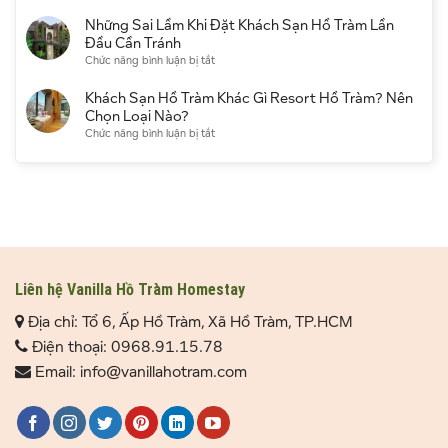
Đặt
lần
chọn
biển
Khách
Những Sai Lầm Khi Đặt Khách Sạn Hồ Tràm Lần
đầu
thời
có
Sạn
Đầu Cần Tránh
điểm
đáng
Hồ
ở
Chức năng bình luận bị tắt
du
chọn
Tràm
Những
lịch
không?
Qua
Sai
Khách Sạn Hồ Tràm Khác Gì Resort Hồ Tràm? Nên
Kinh
Booking
Lầm
Chọn Loại Nào?
nghiệm
Hay
Khi
ở
Chức năng bình luận bị tắt
thực
Đặt
Đặt
Khách
tế
Trực
Khách
Sạn
Tiếp
Sạn
Hồ
Tốt
Hồ
Tràm
Hơn?
Tràm
Khác
Lần
Gì
Đầu
Resort
Cần
Hồ
Tránh
Tràm?
Liên hệ Vanilla Hồ Tràm Homestay
Nên
Địa chỉ: Tổ 6, Ấp Hồ Tràm, Xã Hồ Tràm, TP.HCM
Chọn
Loại
Điện thoại: 0968.91.15.78
Nào?
Email: info@vanillahotram.com