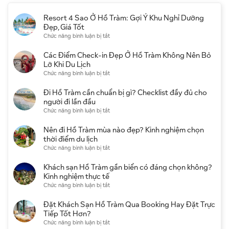
Resort 4 Sao Ở Hồ Tràm: Gợi Ý Khu Nghỉ Dưỡng
Đẹp, Giá Tốt
ở
Chức năng bình luận bị tắt
Resort
4
Các Điểm Check-in Đẹp Ở Hồ Tràm Không Nên Bỏ
Sao
Lỡ Khi Du Lịch
Ở
ở
Chức năng bình luận bị tắt
Hồ
Các
Tràm:
Điểm
Đi Hồ Tràm cần chuẩn bị gì? Checklist đầy đủ cho
Gợi
Check-
người đi lần đầu
Ý
in
ở
Chức năng bình luận bị tắt
Khu
Đẹp
Đi
Nghỉ
Ở
Hồ
Nên đi Hồ Tràm mùa nào đẹp? Kinh nghiệm chọn
Dưỡng
Hồ
Tràm
thời điểm du lịch
Đẹp,
Tràm
cần
ở
Chức năng bình luận bị tắt
Giá
Không
chuẩn
Nên
Tốt
Nên
bị
đi
Khách sạn Hồ Tràm gần biển có đáng chọn không?
Bỏ
gì?
Hồ
Kinh nghiệm thực tế
Lỡ
Checklist
Tràm
ở
Chức năng bình luận bị tắt
Khi
đầy
mùa
Khách
Du
đủ
nào
sạn
Đặt Khách Sạn Hồ Tràm Qua Booking Hay Đặt Trực
Lịch
cho
đẹp?
Hồ
Tiếp Tốt Hơn?
người
Kinh
Tràm
ở
Chức năng bình luận bị tắt
đi
nghiệm
gần