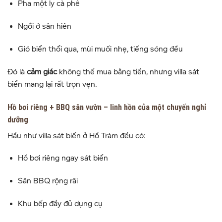
Pha một ly cà phê
Ngồi ở sân hiên
Gió biển thổi qua, mùi muối nhẹ, tiếng sóng đều
Đó là
cảm giác
không thể mua bằng tiền, nhưng villa sát
biển mang lại rất trọn vẹn.
Hồ bơi riêng + BBQ sân vườn – linh hồn của một chuyến nghỉ
dưỡng
Hầu như villa sát biển ở Hồ Tràm đều có:
Hồ bơi riêng ngay sát biển
Sân BBQ rộng rãi
Khu bếp đầy đủ dụng cụ