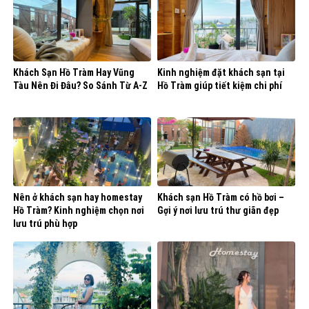
Khách Sạn Hồ Tràm Hay Vũng
Kinh nghiệm đặt khách sạn tại
Tàu Nên Đi Đâu? So Sánh Từ A-Z
Hồ Tràm giúp tiết kiệm chi phí
Nên ở khách sạn hay homestay
Khách sạn Hồ Tràm có hồ bơi –
Hồ Tràm? Kinh nghiệm chọn nơi
Gợi ý nơi lưu trú thư giãn đẹp
lưu trú phù hợp