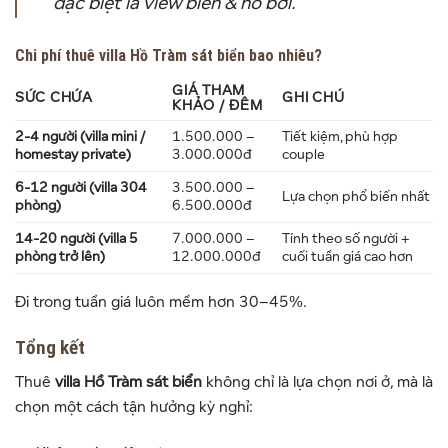
đặc biệt là view biển & hồ bơi.
Chi phí thuê villa Hồ Tràm sát biển bao nhiêu?
GIÁ THAM
SỨC CHỨA
GHI CHÚ
KHẢO / ĐÊM
2-4 người (villa mini /
1.500.000 –
Tiết kiệm, phù hợp
homestay private)
3.000.000đ
couple
6-12 người (villa 304
3.500.000 –
Lựa chọn phổ biến nhất
phòng)
6.500.000đ
14-20 người (villa 5
7.000.000 –
Tính theo số người +
phòng trở lên)
12.000.000đ
cuối tuần giá cao hơn
Đi trong tuần giá luôn mềm hơn 30–45%.
Tổng kết
Thuê
villa Hồ Tràm sát biển
không chỉ là lựa chọn nơi ở, mà là
chọn một cách tận hưởng kỳ nghỉ: