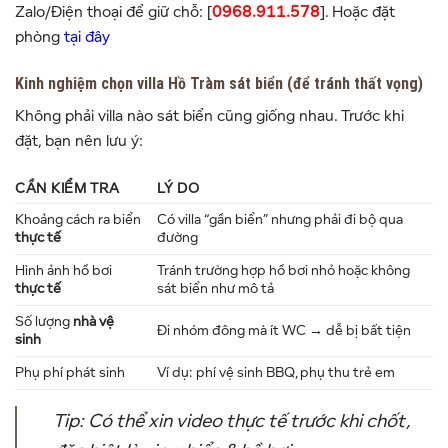
Zalo/Điện thoại để giữ chỗ: [
0968.911.578
]. Hoặc đặt
phòng
tại đây
Kinh nghiệm chọn villa Hồ Tràm sát biển (để tránh thất vọng)
Không phải villa nào sát biển cũng giống nhau. Trước khi
đặt, bạn nên lưu ý:
CẦN KIỂM TRA
LÝ DO
Khoảng cách ra biển
Có villa “gần biển” nhưng phải đi bộ qua
thực tế
đường
Hình ảnh hồ bơi
Tránh trường hợp hồ bơi nhỏ hoặc không
thực tế
sát biển như mô tả
Số lượng
nhà vệ
Đi nhóm đông mà ít WC → dễ bị bất tiện
sinh
Phụ phí phát sinh
Ví dụ: phí vệ sinh BBQ, phụ thu trẻ em
Tip: Có thể xin video thực tế trước khi chốt,