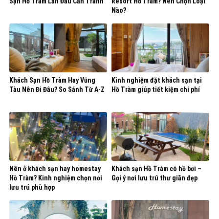
Sạn Hồ Tràm Lần Đầu Cần Tránh
Resort Hồ Tràm? Nên Chọn Loại
Nào?
Khách Sạn Hồ Tràm Hay Vũng
Kinh nghiệm đặt khách sạn tại
Tàu Nên Đi Đâu? So Sánh Từ A-Z
Hồ Tràm giúp tiết kiệm chi phí
Nên ở khách sạn hay homestay
Khách sạn Hồ Tràm có hồ bơi –
Hồ Tràm? Kinh nghiệm chọn nơi
Gợi ý nơi lưu trú thư giãn đẹp
lưu trú phù hợp