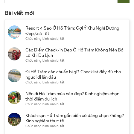
Bài viết mới
Resort 4 Sao Ở Hồ Tràm: Gợi Ý Khu Nghỉ Dưỡng
Đẹp, Giá Tốt
ở
Chức năng bình luận bị tắt
Resort
4
Các Điểm Check-in Đẹp Ở Hồ Tràm Không Nên Bỏ
Sao
Lỡ Khi Du Lịch
Ở
ở
Chức năng bình luận bị tắt
Hồ
Các
Tràm:
Điểm
Đi Hồ Tràm cần chuẩn bị gì? Checklist đầy đủ cho
Gợi
Check-
người đi lần đầu
Ý
in
ở
Chức năng bình luận bị tắt
Khu
Đẹp
Đi
Nghỉ
Ở
Hồ
Nên đi Hồ Tràm mùa nào đẹp? Kinh nghiệm chọn
Dưỡng
Hồ
Tràm
thời điểm du lịch
Đẹp,
Tràm
cần
ở
Chức năng bình luận bị tắt
Giá
Không
chuẩn
Nên
Tốt
Nên
bị
đi
Khách sạn Hồ Tràm gần biển có đáng chọn không?
Bỏ
gì?
Hồ
Kinh nghiệm thực tế
Lỡ
Checklist
Tràm
ở
Chức năng bình luận bị tắt
Khi
đầy
mùa
Khách
Du
đủ