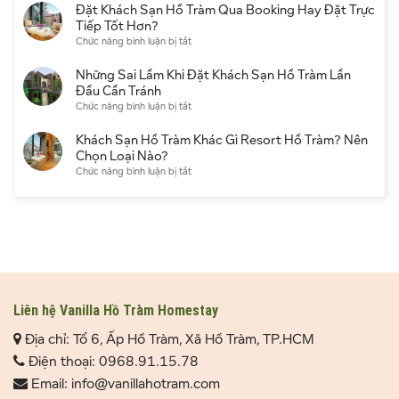
nào
sạn
Đặt Khách Sạn Hồ Tràm Qua Booking Hay Đặt Trực
Lịch
cho
đẹp?
Hồ
Tiếp Tốt Hơn?
người
Kinh
Tràm
ở
Chức năng bình luận bị tắt
đi
nghiệm
gần
Đặt
lần
chọn
biển
Khách
Những Sai Lầm Khi Đặt Khách Sạn Hồ Tràm Lần
đầu
thời
có
Sạn
Đầu Cần Tránh
điểm
đáng
Hồ
ở
Chức năng bình luận bị tắt
du
chọn
Tràm
Những
lịch
không?
Qua
Sai
Khách Sạn Hồ Tràm Khác Gì Resort Hồ Tràm? Nên
Kinh
Booking
Lầm
Chọn Loại Nào?
nghiệm
Hay
Khi
ở
Chức năng bình luận bị tắt
thực
Đặt
Đặt
Khách
tế
Trực
Khách
Sạn
Tiếp
Sạn
Hồ
Tốt
Hồ
Tràm
Hơn?
Tràm
Khác
Lần
Gì
Đầu
Resort
Cần
Hồ
Tránh
Tràm?
Liên hệ Vanilla Hồ Tràm Homestay
Nên
Địa chỉ: Tổ 6, Ấp Hồ Tràm, Xã Hồ Tràm, TP.HCM
Chọn
Loại
Điện thoại: 0968.91.15.78
Nào?
Email: info@vanillahotram.com