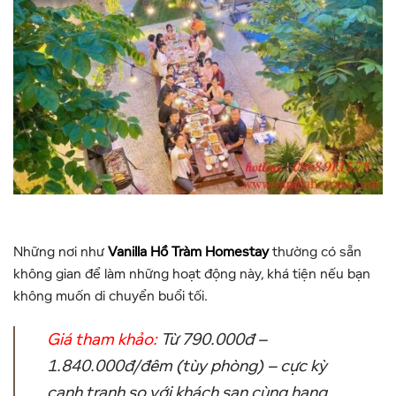
Những nơi như
Vanilla Hồ Tràm Homestay
thường có sẵn
không gian để làm những hoạt động này, khá tiện nếu bạn
không muốn di chuyển buổi tối.
Giá tham khảo:
Từ 790.000đ –
1.840.000đ/đêm (tùy phòng) –
cực kỳ
cạnh tranh so với khách sạn cùng hạng.