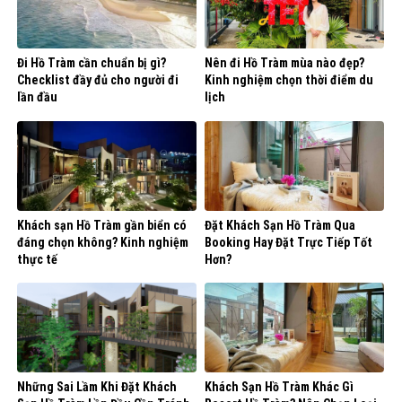
Đi Hồ Tràm cần chuẩn bị gì?
Nên đi Hồ Tràm mùa nào đẹp?
Checklist đầy đủ cho người đi
Kinh nghiệm chọn thời điểm du
lần đầu
lịch
Khách sạn Hồ Tràm gần biển có
Đặt Khách Sạn Hồ Tràm Qua
đáng chọn không? Kinh nghiệm
Booking Hay Đặt Trực Tiếp Tốt
thực tế
Hơn?
Những Sai Lầm Khi Đặt Khách
Khách Sạn Hồ Tràm Khác Gì