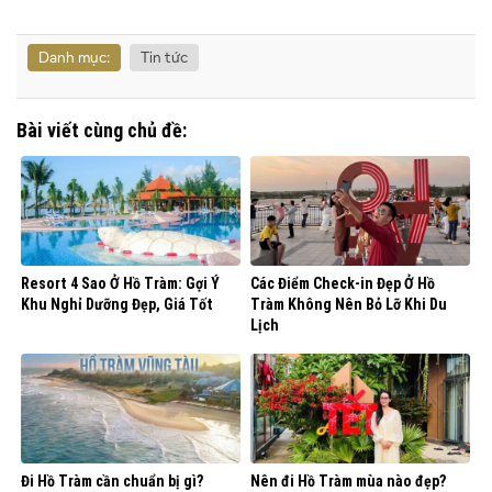
Danh mục:
Tin tức
Bài viết cùng chủ đề:
Resort 4 Sao Ở Hồ Tràm: Gợi Ý
Các Điểm Check-in Đẹp Ở Hồ
Khu Nghỉ Dưỡng Đẹp, Giá Tốt
Tràm Không Nên Bỏ Lỡ Khi Du
Lịch
Đi Hồ Tràm cần chuẩn bị gì?
Nên đi Hồ Tràm mùa nào đẹp?