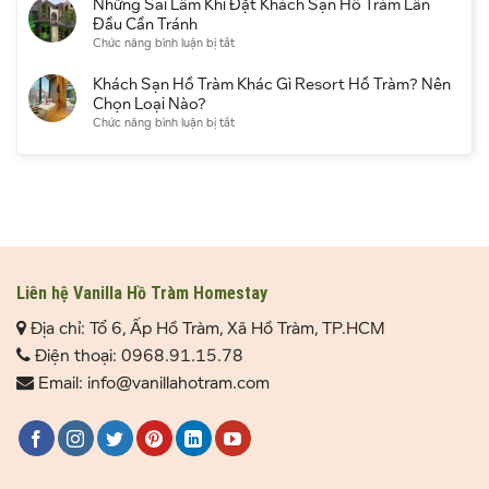
Những Sai Lầm Khi Đặt Khách Sạn Hồ Tràm Lần
đầu
thời
có
Sạn
Đầu Cần Tránh
điểm
đáng
Hồ
ở
Chức năng bình luận bị tắt
du
chọn
Tràm
Những
lịch
không?
Qua
Sai
Khách Sạn Hồ Tràm Khác Gì Resort Hồ Tràm? Nên
Kinh
Booking
Lầm
Chọn Loại Nào?
nghiệm
Hay
Khi
ở
Chức năng bình luận bị tắt
thực
Đặt
Đặt
Khách
tế
Trực
Khách
Sạn
Tiếp
Sạn
Hồ
Tốt
Hồ
Tràm
Hơn?
Tràm
Khác
Lần
Gì
Đầu
Resort
Cần
Hồ
Tránh
Tràm?
Liên hệ Vanilla Hồ Tràm Homestay
Nên
Địa chỉ: Tổ 6, Ấp Hồ Tràm, Xã Hồ Tràm, TP.HCM
Chọn
Loại
Điện thoại: 0968.91.15.78
Nào?
Email: info@vanillahotram.com