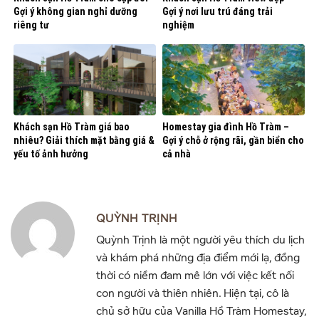
Gợi ý không gian nghỉ dưỡng
Gợi ý nơi lưu trú đáng trải
riêng tư
nghiệm
Khách sạn Hồ Tràm giá bao
Homestay gia đình Hồ Tràm –
nhiêu? Giải thích mặt bằng giá &
Gợi ý chỗ ở rộng rãi, gần biển cho
yếu tố ảnh hưởng
cả nhà
QUỲNH TRỊNH
Quỳnh Trịnh là một người yêu thích du lịch
và khám phá những địa điểm mới lạ, đồng
thời có niềm đam mê lớn với việc kết nối
con người và thiên nhiên. Hiện tại, cô là
chủ sở hữu của Vanilla Hồ Tràm Homestay,