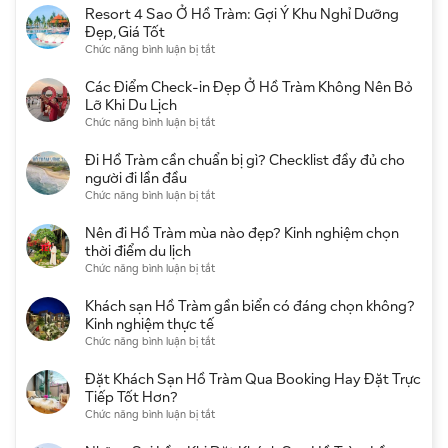
Resort 4 Sao Ở Hồ Tràm: Gợi Ý Khu Nghỉ Dưỡng
Đẹp, Giá Tốt
ở
Chức năng bình luận bị tắt
Resort
4
Các Điểm Check-in Đẹp Ở Hồ Tràm Không Nên Bỏ
Sao
Lỡ Khi Du Lịch
Ở
ở
Chức năng bình luận bị tắt
Hồ
Các
Tràm:
Điểm
Đi Hồ Tràm cần chuẩn bị gì? Checklist đầy đủ cho
Gợi
Check-
người đi lần đầu
Ý
in
ở
Chức năng bình luận bị tắt
Khu
Đẹp
Đi
Nghỉ
Ở
Hồ
Nên đi Hồ Tràm mùa nào đẹp? Kinh nghiệm chọn
Dưỡng
Hồ
Tràm
thời điểm du lịch
Đẹp,
Tràm
cần
ở
Chức năng bình luận bị tắt
Giá
Không
chuẩn
Nên
Tốt
Nên
bị
đi
Khách sạn Hồ Tràm gần biển có đáng chọn không?
Bỏ
gì?
Hồ
Kinh nghiệm thực tế
Lỡ
Checklist
Tràm
ở
Chức năng bình luận bị tắt
Khi
đầy
mùa
Khách
Du
đủ
nào
sạn
Đặt Khách Sạn Hồ Tràm Qua Booking Hay Đặt Trực
Lịch
cho
đẹp?
Hồ
Tiếp Tốt Hơn?
người
Kinh
Tràm
ở
Chức năng bình luận bị tắt
đi
nghiệm
gần
Đặt
lần
chọn
biển
Khách