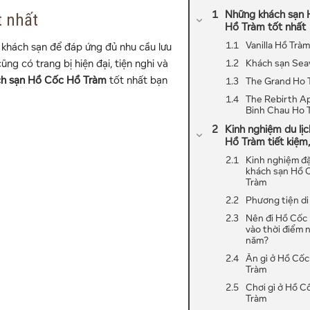
Những khách sạn
t nhất
Hồ Tràm tốt nhất
Vanilla Hồ Tràm
khách sạn để đáp ứng đủ nhu cầu lưu
Khách sạn Sea
ũng có trang bị hiện đại, tiện nghi và
ch sạn Hồ Cốc Hồ Tràm
tốt nhất bạn
The Grand Ho 
The Rebirth A
Binh Chau Ho 
Kinh nghiệm du lị
Hồ Tràm tiết kiệm,
Kinh nghiệm đ
khách sạn Hồ 
Tràm
Phương tiện di
Nên đi Hồ Cốc
vào thời điểm 
năm?
Ăn gì ở Hồ Cốc
Tràm
Chơi gì ở Hồ C
Tràm