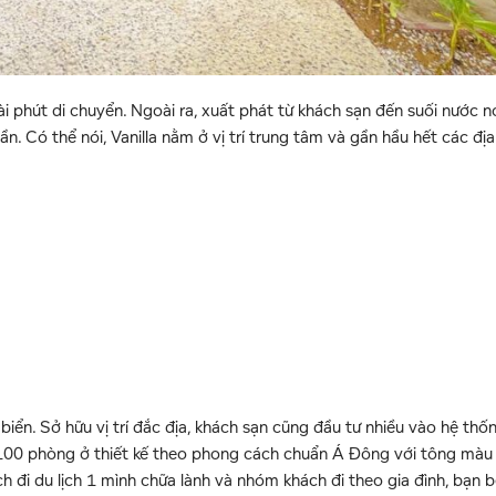
phút di chuyển. Ngoài ra, xuất phát từ khách sạn đến suối nước n
. Có thể nói, Vanilla nằm ở vị trí trung tâm và gần hầu hết các đị
ển. Sở hữu vị trí đắc địa, khách sạn cũng đầu tư nhiều vào hệ th
 100 phòng ở thiết kế theo phong cách chuẩn Á Đông với tông màu t
h đi du lịch 1 mình chữa lành và nhóm khách đi theo gia đình, bạn b