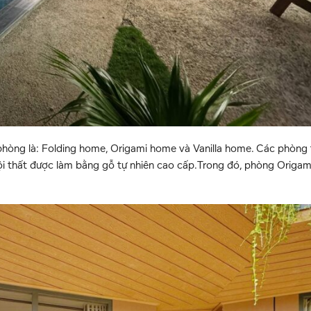
 phòng là: Folding home, Origami home và Vanilla home. Các phòng 
ội thất được làm bằng gỗ tự nhiên cao cấp.Trong đó, phòng Origam