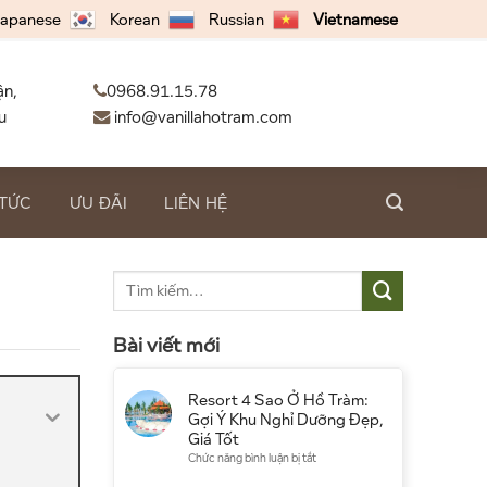
apanese
Korean
Russian
Vietnamese
ận,
0968.91.15.78
u
info@vanillahotram.com
 TỨC
ƯU ĐÃI
LIÊN HỆ
Bài viết mới
Resort 4 Sao Ở Hồ Tràm:
Gợi Ý Khu Nghỉ Dưỡng Đẹp,
Giá Tốt
ở
Chức năng bình luận bị tắt
Resort