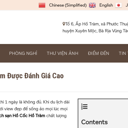
Chinese (Simplified)
English
J
Tổ 6, Ấp Hồ Tràm, xã Phước Thu
huyện Xuyên Mộc, Bà Rịa Vũng Tà
PHÒNG NGHỈ
THƯ VIỆN ẢNH
ĐIỂM ĐẾN
TIN
àm Được Đánh Giá Cao
ì 1 ngày là không đủ. Khi du lịch dài
 với view đẹp để sống ảo mọi lúc mọi
ch sạn Hồ Cốc Hồ Tràm
chất lượng
Contents