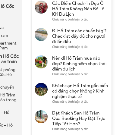
4
Các Điểm Check-in Đẹp Ở
 Hồ Cốc
Sao
Hồ Tràm Không Nên Bỏ Lỡ
Ở
Khi Du Lịch
Hồ
ở
Chức năng bình luận bị tắt
Tràm:
Các
va
Gợi
Điểm
Đi Hồ Tràm cần chuẩn bị gì?
Ý
Check-
Tram
Checklist đầy đủ cho người
Khu
in
đi lần đầu
partment
Nghỉ
Đẹp
ở
Chức năng bình luận bị tắt
Tram
Dưỡng
Ở
Đi
Đẹp,
Hồ
ch Hồ Cốc
Hồ
Nên đi Hồ Tràm mùa nào
Giá
Tràm
 an toàn
Tràm
đẹp? Kinh nghiệm chọn thời
Tốt
Không
cần
điểm du lịch
ặt phòng
Nên
chuẩn
Cốc Hồ
ở
Chức năng bình luận bị tắt
Bỏ
bị
Nên
Lỡ
gì?
đi
Khách sạn Hồ Tràm gần biển
Khi
 chuyển
Checklist
Hồ
có đáng chọn không? Kinh
Du
đầy
 Hồ Tràm
Tràm
nghiệm thực tế
Lịch
đủ
nào trong
mùa
ở
Chức năng bình luận bị tắt
cho
nào
Khách
người
đẹp?
sạn
 – Hồ
Đặt Khách Sạn Hồ Tràm
đi
Kinh
Hồ
Qua Booking Hay Đặt Trực
lần
nghiệm
Tràm
Tiếp Tốt Hơn?
đầu
ốc – Hồ
chọn
gần
ở
Chức năng bình luận bị tắt
thời
biển
Đặt