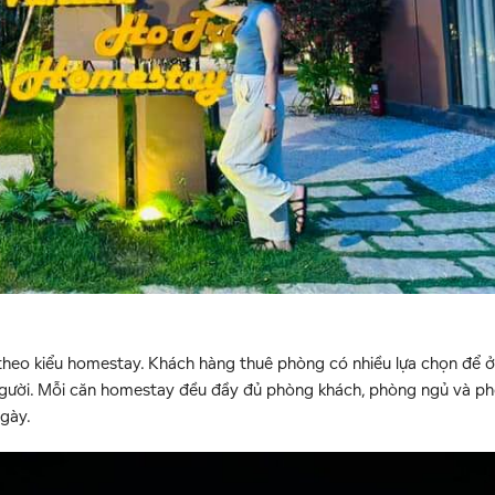
 theo kiểu homestay. Khách hàng thuê phòng có nhiều lựa chọn để ở
 người. Mỗi căn homestay đều đầy đủ phòng khách, phòng ngủ và p
ngày.