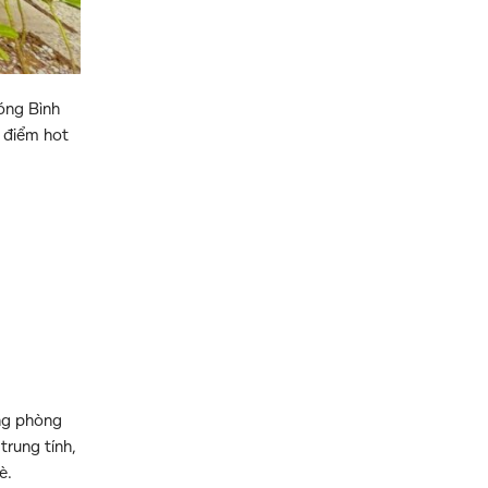
óng Bình
a điểm hot
ống phòng
rung tính,
è.