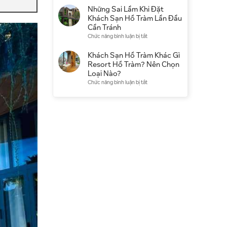
điểm
có
Khách
Những Sai Lầm Khi Đặt
du
đáng
Sạn
Khách Sạn Hồ Tràm Lần Đầu
lịch
chọn
Hồ
Cần Tránh
không?
Tràm
ở
Chức năng bình luận bị tắt
Kinh
Qua
Những
nghiệm
Booking
Sai
Khách Sạn Hồ Tràm Khác Gì
thực
Hay
Lầm
Resort Hồ Tràm? Nên Chọn
tế
Đặt
Khi
Loại Nào?
Trực
Đặt
ở
Chức năng bình luận bị tắt
Tiếp
Khách
Khách
Tốt
Sạn
Sạn
Hơn?
Hồ
Hồ
Tràm
Tràm
Lần
Khác
Đầu
Gì
Cần
Resort
Tránh
Hồ
Tràm?
Nên
Chọn
Loại
Nào?